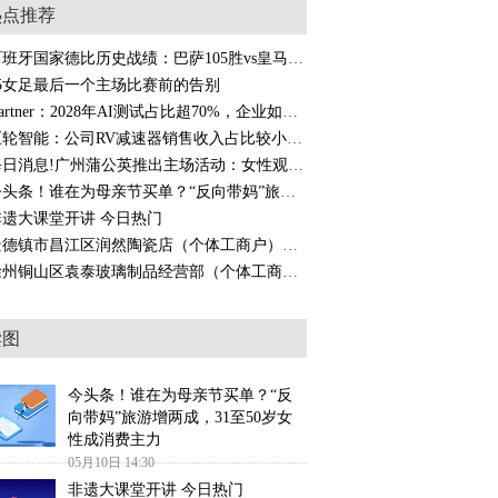
热点推荐
西班牙国家德比历史战绩：巴萨105胜vs皇马106胜，平局52场|消息
05女足最后一个主场比赛前的告别
Gartner：2028年AI测试占比超70%，企业如何抓住这波技术红利
巨轮智能：公司RV减速器销售收入占比较小，对业绩影响有限
每日消息!广州蒲公英推出主场活动：女性观众免费观赛本轮足协杯
今头条！谁在为母亲节买单？“反向带妈”旅游增两成，31至50岁女性成消费主力
非遗大课堂开讲 今日热门
景德镇市昌江区润然陶瓷店（个体工商户）成立 注册资本3万人民币
徐州铜山区袁泰玻璃制品经营部（个体工商户）成立 注册资本1万人民币
读图
今头条！谁在为母亲节买单？“反
向带妈”旅游增两成，31至50岁女
性成消费主力
05月10日 14:30
非遗大课堂开讲 今日热门