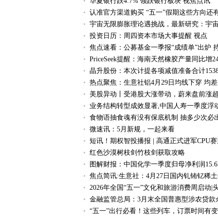
华夏银行跌4.7% 领跌银行板块 视焦点讯
认准官方渠道购买 “五一”假期这些方向还
宇宙无限膨胀理论遇挑战，最新研究：宇宙
投资日历：周四资本市场大事提醒 视点
焦点速看：公募基金一季报“成绩单”出炉 
PriceSeek提醒：海南天然橡胶产量同比增24
晶升股份：本次计提各项减值准备合计1538.
热点聚焦：生意社铝4月29日均线下穿 均差为-
美股异动丨受港股大涨带动，蔚来盘前涨超
业务结构转型成效显著,中国人寿一季度浮动
食物语抽食魂有没有保底机制 抽多少次必
微速讯：5月新规，一起来看
短讯！期权智投播报 | 高通正式进军CPU赛
红色沙漠树枝剑竹枝剑获取攻略
图解财报：中国化学一季度归母净利润15.67
焦点简讯:生意社：4月27日国内钆铕钇稀
2026年全国“五一”文化和旅游消费周启动|
金融监管总局：3月末全国普惠型涉农贷款余额1
“五一”出行必看！这些列车，订票时间有变