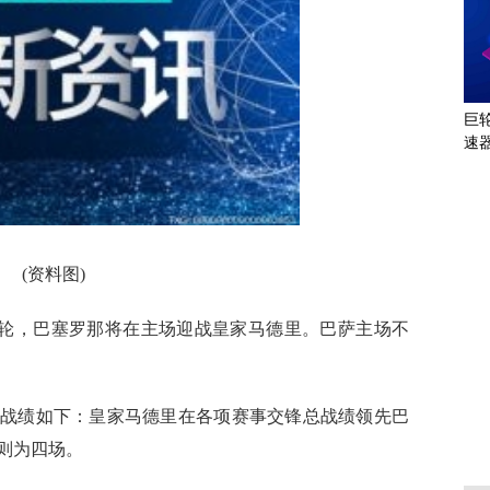
巨
速
小
(资料图)
甲第35轮，巴塞罗那将在主场迎战皇家马德里。巴萨主场不
战绩如下：皇家马德里在各项赛事交锋总战绩领先巴
则为四场。