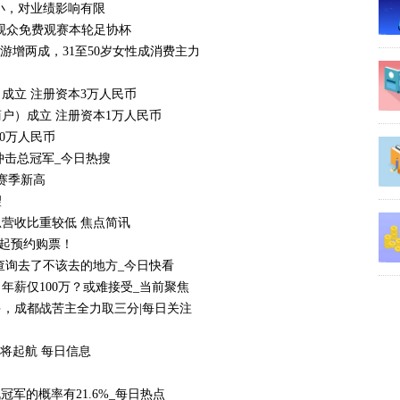
小，对业绩影响有限
观众免费观赛本轮足协杯
游增两成，31至50岁女性成消费主力
成立 注册资本3万人民币
户）成立 注册资本1万人民币
0万人民币
冲击总冠军_今日热搜
赛季新高
望
营收比重较低 焦点简讯
点起预约购票！
查询去了不该去的地方_今日快看
年薪仅100万？或难接受_当前聚焦
多，成都战苦主全力取三分|每日关注
将起航 每日信息
冠军的概率有21.6%_每日热点