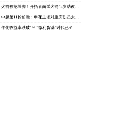
火箭被挖墙脚！开拓者面试火箭42岁助教，年薪
中超第11轮前瞻：申花主场对重庆伤员太多，成
年化收益率跌破1% “微利货基”时代已至