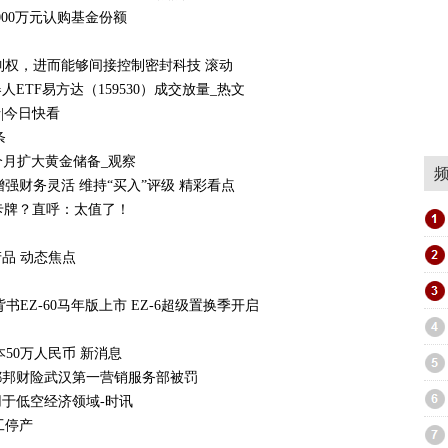
5000万元认购基金份额
祥控制权，进而能够间接控制密封科技 滚动
TF易方达（159530）成交放量_热文
请|今日快看
条
8个月扩大黄金储备_观察
增强财务灵活 维持“买入”评级 精彩看点
卡牌？直呼：太值了！
品 动态焦点
EZ-60马年版上市 EZ-6超级置换季开启
了
50万人民币 新消息
都邦财险武汉第一营销服务部被罚
于低空经济领域-时讯
工停产