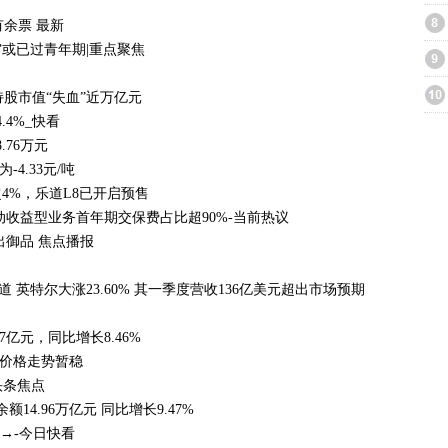
有余票 最新
或已过青年期|重点聚焦
持股市值“失血”近万亿元
.4%_快看
76万元
4.33元/吨
4%，乐道L8已开启预售
收益型业务首年期交保费占比超90%-当前热议
出御品 焦点播报
道 英特尔大涨23.60% 其一季度营收136亿美元超出市场预期
亿元，同比增长8.46%
土价格走势暂稳
头条焦点
4.96万亿元 同比增长9.47%
→-今日快看