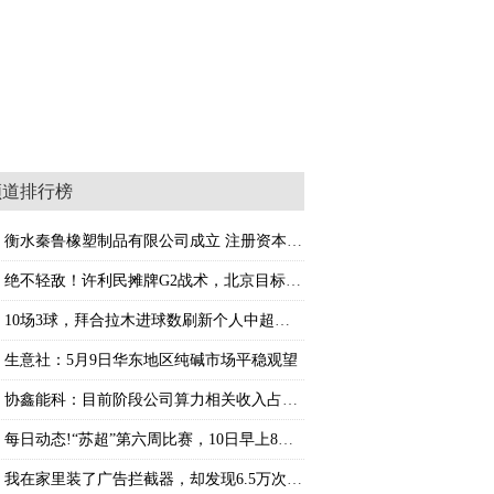
频道排行榜
衡水秦鲁橡塑制品有限公司成立 注册资本50万
绝不轻敌！许利民摊牌G2战术，北京目标冲击总
10场3球，拜合拉木进球数刷新个人中超单赛季
生意社：5月9日华东地区纯碱市场平稳观望
协鑫能科：目前阶段公司算力相关收入占总营收
每日动态!“苏超”第六周比赛，10日早上8点起
我在家里装了广告拦截器，却发现6.5万次查询