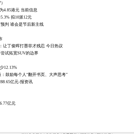
7）
为4.85港元 当前信息
3% 拟10派12元
预判 谁会是节后新主线
布
：让丁俊晖打墨菲才残忍 今日热议
尝试拓宽SUV的边界
2.13%
谈：鼓励每个人“翻开书页、大声思考”
8.65亿元-报资讯
.77亿元