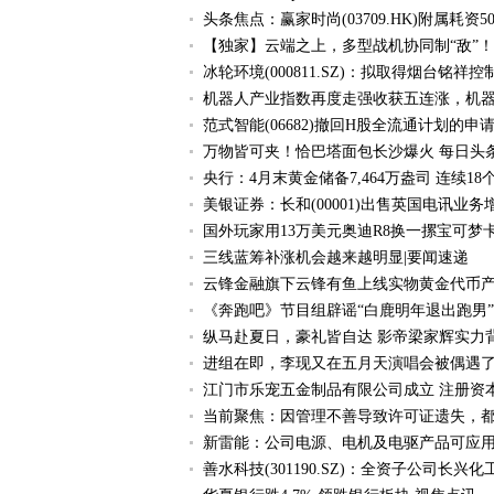
头条焦点：赢家时尚(03709.HK)附属耗资
【独家】云端之上，多型战机协同制“敌”！
冰轮环境(000811.SZ)：拟取得烟台铭
机器人产业指数再度走强收获五连涨，机器人E
范式智能(06682)撤回H股全流通计划的申
万物皆可夹！恰巴塔面包长沙爆火 每日头
央行：4月末黄金储备7,464万盎司 连续1
美银证券：长和(00001)出售英国电讯业务
国外玩家用13万美元奥迪R8换一摞宝可梦
三线蓝筹补涨机会越来越明显|要闻速递
云锋金融旗下云锋有鱼上线实物黄金代币产
《奔跑吧》节目组辟谣“白鹿明年退出跑男”
纵马赴夏日，豪礼皆自达 影帝梁家辉实力背书
进组在即，李现又在五月天演唱会被偶遇
江门市乐宠五金制品有限公司成立 注册资本
当前聚焦：因管理不善导致许可证遗失，
新雷能：公司电源、电机及电驱产品可应用
善水科技(301190.SZ)：全资子公司长兴化