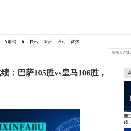
互联网
it
快讯
综合
滚动
聚焦
：巴萨105胜vs皇马106胜，
西
绩：
10