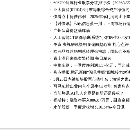
603790所属行业股票分红排行榜（2026/4/2
亚太资源(01104)3月末每股综合资产净值约
快看点丨捷佳伟创：2025年净利润同比下降5.
【时快讯】和讯信息蔡一川：下周市场行情
广州队赚得盆满钵满！
人工智能CT影像诊断系统“小君医生2.0”发
争议 央视解说疑明显偏向赵心童 扎心点评
哈弗品牌营销副总经理张福志：团队会不断
青土湖迎来鸟类繁殖期 每日精选
中集车辆：一季度净利润1.57亿元，同比减少1
焦点播报:腾讯新闻“阅见共振”四城接力对
3月25日内裤板块股票市值排名：海澜之家28
可灵AI推出业内首个原生4K功能_独家焦点
当前热讯:AI艺人究竟是创新还是侵权？
福斯特：融资净买入886.87万元，融资余额6
水羊股份一季度营收增长10.34%-今日讯