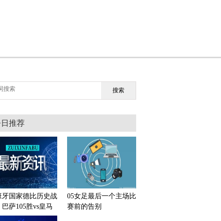
搜索
今日推荐
班牙国家德比历史战
05女足最后一个主场比
巴萨105胜vs皇马
赛前的告别
6胜，平局52场|消息