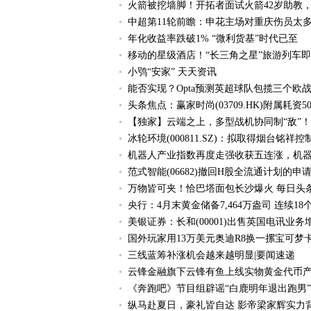
火箭被挖墙脚！开拓者面试火箭42岁助教，
中超第11轮前瞻：申花主场对重庆伤员太
年化收益率跌破1% “微利货基”时代已至
移动的星级酒店！“长三角之星”旅游列车即
小鸮“安家” 天天资讯
能否实现？Opta预测英超球队包揽三个欧战
头条焦点：赢家时尚(03709.HK)附属耗资
【独家】云端之上，多型战机协同制“敌”！
冰轮环境(000811.SZ)：拟取得烟台铭
机器人产业指数再度走强收获五连涨，机器人E
范式智能(06682)撤回H股全流通计划的申
万物皆可夹！恰巴塔面包长沙爆火 每日头
央行：4月末黄金储备7,464万盎司 连续1
美银证券：长和(00001)出售英国电讯业务
国外玩家用13万美元奥迪R8换一摞宝可梦
三线蓝筹补涨机会越来越明显|要闻速递
云锋金融旗下云锋有鱼上线实物黄金代币产
《奔跑吧》节目组辟谣“白鹿明年退出跑男”
纵马赴夏日，豪礼皆自达 影帝梁家辉实力背书