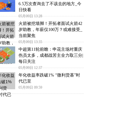
6.5万次查询去了不该去的地方_今
日快看
05月09日 13:28
火箭被挖墙脚！开拓者面试火箭42
岁助教，年薪仅100万？或难接受_
当前聚焦
05月09日 13:35
中超第11轮前瞻：申花主场对重庆
伤员太多，成都战苦主全力取三分|
每日关注
05月09日 12:37
年化收益率跌破1% “微利货基”时
代已至
05月09日 09:59