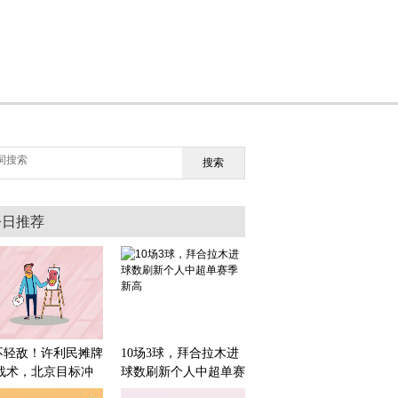
搜索
今日推荐
不轻敌！许利民摊牌
10场3球，拜合拉木进
2战术，北京目标冲
球数刷新个人中超单赛
总冠军_今日热搜
季新高