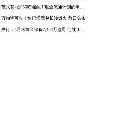
范式智能(06682)撤回H股全流通计划的申请|今
万物皆可夹！恰巴塔面包长沙爆火 每日头条
央行：4月末黄金储备7,464万盎司 连续18个月