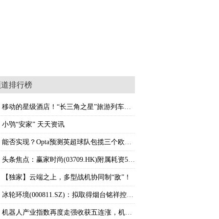
频道排行榜
移动的星级酒店！“长三角之星”旅游列车即将
小鸮“安家” 天天资讯
能否实现？Opta预测英超球队包揽三个欧战冠军
头条焦点：赢家时尚(03709.HK)附属耗资5000万
【独家】云端之上，多型战机协同制“敌”！
冰轮环境(000811.SZ)：拟取得烟台铭祥控制权
机器人产业指数再度走强收获五连涨，机器人ET