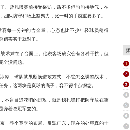
子。曾凡博赛前接受采访，话不多但句句接地气，在
，团队防守和场上凝聚力，比一时的手感重要多了。
后赛每一分钟的含金量，心态也比不少年轻球员稳得
踏踏实实干就对了。
的战术摊在了台面上。他说客场确实会有各种干扰，但
完全没问题。
冰凉，球队就果断换进攻方式。不管怎么调整战术，
任务，这两块是赢球的底子，容不得半点懈怠。
，不盲目追花哨的进攻，就是稳扎稳打把防守放在第
是奔着总冠军去的。
京一整个赛季的布局。反观广东，现在的处境真的十