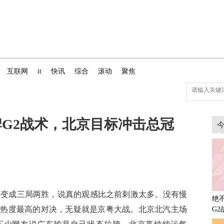
互联网
it
快讯
综合
滚动
聚焦
G2战术，北京目标冲击总冠
赛变成三局两胜，说真的观感比之前刺激太多。没有慢
绝
年热度最高的对决，无疑就是京粤大战。北京北汽主场
G
击