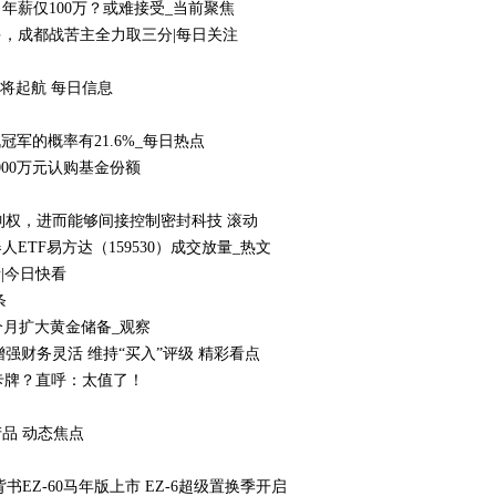
年薪仅100万？或难接受_当前聚焦
多，成都战苦主全力取三分|每日关注
将起航 每日信息
冠军的概率有21.6%_每日热点
5000万元认购基金份额
祥控制权，进而能够间接控制密封科技 滚动
TF易方达（159530）成交放量_热文
请|今日快看
条
8个月扩大黄金储备_观察
增强财务灵活 维持“买入”评级 精彩看点
卡牌？直呼：太值了！
品 动态焦点
EZ-60马年版上市 EZ-6超级置换季开启