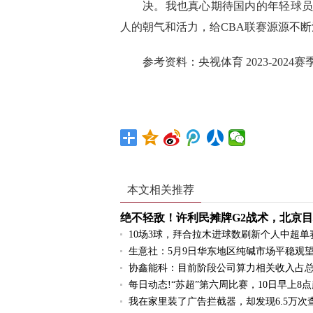
决。我也真心期待国内的年轻球员
人的朝气和活力，给CBA联赛源源不断
参考资料：央视体育 2023-202
标签：
北京
杜锋
奇兵
许利民
cba
本文相关推荐
绝不轻敌！许利民摊牌G2战术，北京目
10场3球，拜合拉木进球数刷新个人中超单
生意社：5月9日华东地区纯碱市场平稳观
协鑫能科：目前阶段公司算力相关收入占总
每日动态!“苏超”第六周比赛，10日早上8
我在家里装了广告拦截器，却发现6.5万次