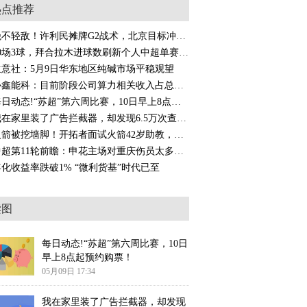
热点推荐
绝不轻敌！许利民摊牌G2战术，北京目标冲击总冠军_今日热搜
10场3球，拜合拉木进球数刷新个人中超单赛季新高
生意社：5月9日华东地区纯碱市场平稳观望
协鑫能科：目前阶段公司算力相关收入占总营收比重较低 焦点简讯
每日动态!“苏超”第六周比赛，10日早上8点起预约购票！
我在家里装了广告拦截器，却发现6.5万次查询去了不该去的地方_今日快看
火箭被挖墙脚！开拓者面试火箭42岁助教，年薪仅100万？或难接受_当前聚焦
中超第11轮前瞻：申花主场对重庆伤员太多，成都战苦主全力取三分|每日关注
年化收益率跌破1% “微利货基”时代已至
读图
每日动态!“苏超”第六周比赛，10日
早上8点起预约购票！
05月09日 17:34
我在家里装了广告拦截器，却发现