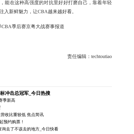
，能在这种高强度的对抗里好好打磨自己，靠着年轻
注入新鲜魅力，让CBA越来越好看。
4赛季CBA季后赛京粤大战赛事报道
广东男篮
责任编辑：techtoutiao
标冲击总冠军_今日热搜
赛季新高
望
营收比重较低 焦点简讯
点起预约购票！
查询去了不该去的地方_今日快看