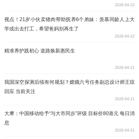
2026-04-22
视点！21岁小伙卖猪肉帮助抚养6个弟妹：羡慕同龄人上大
学或出去打工，希望爸妈别再生了
2026-04-22
精准养护践初心 道路焕新惠民生
2026-04-21
我国深空探测后续有何规划？嫦娥六号任务副总设计师王琼
回应 当前关注
2026-04-21
大摩：中国移动给予“与大市同步”评级 目标价80港元 每日消
息
2026-04-21