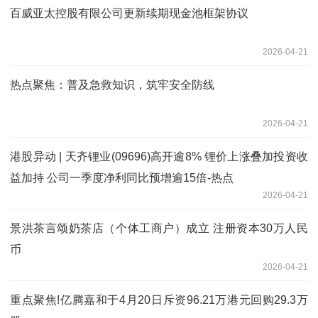
百威亚太控股有限公司更新续期现金池框架协议
2026-04-21
热点聚焦：普及急救知识，筑牢安全防线
2026-04-21
港股异动 | 天齐锂业(09696)高开逾8% 锂价上涨叠加投资收
益加持 公司一季度净利同比预增逾15倍-热点
2026-04-21
景洪茶言颂奶茶店（个体工商户）成立 注册资本30万人民
币
2026-04-21
重点聚焦!亿腾嘉和于4月20日斥资96.21万港元回购29.3万