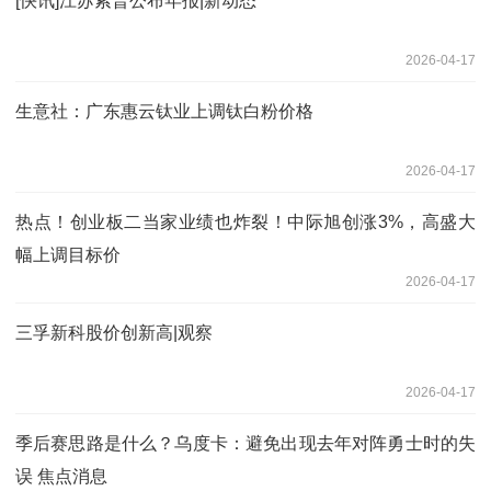
[快讯]江苏索普公布年报|新动态
2026-04-17
生意社：广东惠云钛业上调钛白粉价格
2026-04-17
热点！创业板二当家业绩也炸裂！中际旭创涨3%，高盛大
幅上调目标价
2026-04-17
三孚新科股价创新高|观察
2026-04-17
季后赛思路是什么？乌度卡：避免出现去年对阵勇士时的失
误 焦点消息