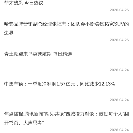
菲才残忍 今日热议
2026-04-26
哈弗品牌营销副总经理张福志：团队会不断尝试拓宽SUV的
边界
2026-04-26
青土湖迎来鸟类繁殖期 每日精选
2026-04-24
中集车辆：一季度净利润1.57亿元，同比减少12.13%
2026-04-24
焦点播报:腾讯新闻“阅见共振”四城接力对谈：鼓励每个人“翻
开书页、大声思考”
2026-04-24