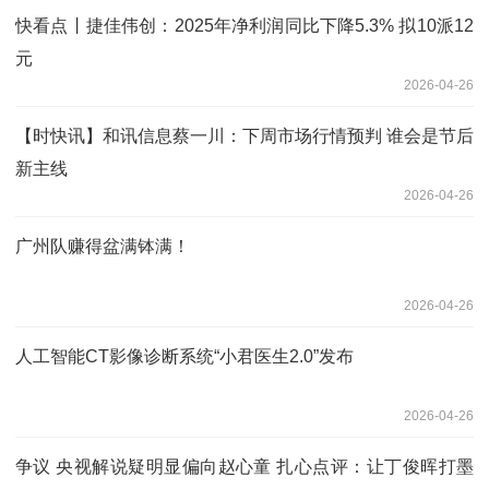
快看点丨捷佳伟创：2025年净利润同比下降5.3% 拟10派12
元
2026-04-26
【时快讯】和讯信息蔡一川：下周市场行情预判 谁会是节后
新主线
2026-04-26
广州队赚得盆满钵满！
2026-04-26
人工智能CT影像诊断系统“小君医生2.0”发布
2026-04-26
争议 央视解说疑明显偏向赵心童 扎心点评：让丁俊晖打墨