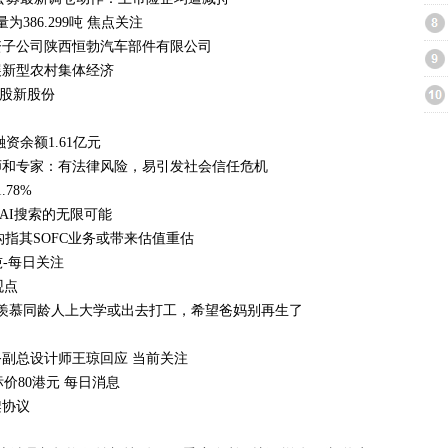
386.299吨 焦点关注
全资子公司陕西恒勃汽车部件有限公司
展新型农村集体经济
亿股新股份
资余额1.61亿元
师和专家：有法律风险，易引发社会信任危机
78%
解锁AI搜索的无限可能
机构指其SOFC业务或带来估值重估
吨-每日关注
观点
：羡慕同龄人上大学或出去打工，希望爸妈别再生了
副总设计师王琼回应 当前关注
价80港元 每日消息
架协议