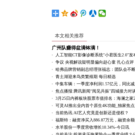
本文相关推荐
广州队赚得盆满钵满！
人工智能CT影像诊断系统“小君医生2.0”发
争议 央视解说疑明显偏向赵心童 扎心点评
哈弗品牌营销副总经理张福志：团队会不断
青土湖迎来鸟类繁殖期 每日精选
中集车辆：一季度净利润1.57亿元，同比减少1
焦点播报:腾讯新闻“阅见共振”四城接力对
3月25日内裤板块股票市值排名：海澜之家28
可灵AI推出业内首个原生4K功能_独家焦点
当前热讯:AI艺人究竟是创新还是侵权？
福斯特：融资净买入886.87万元，融资余额6
水羊股份一季度营收增长10.34%-今日讯
当前关注:投资承压拖累险企一季度业绩？