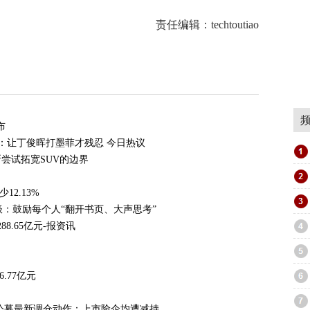
责任编辑：techtoutiao
布
：让丁俊晖打墨菲才残忍 今日热议
尝试拓宽SUV的边界
2.13%
谈：鼓励每个人“翻开书页、大声思考”
8.65亿元-报资讯
.77亿元
公募最新调仓动作：上市险企均遭减持