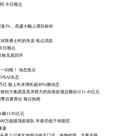
同 今日视点
涨3%，高盛大幅上调目标价
对阵勇士时的失误 焦点消息
_今日视点
价格见底回升
一闷棍！ 动态焦点
eb3与AI生态
亿 较上年末增长超40%|微动态
应收恒大集团及其关联方的应收款项总额合计11.45亿元
巩固季后赛席位 每日热闻
额13.85亿元
500万超级顶薪留队 年薪仍低于布朗尼
速递
完头晕？记者实地探访南京门店：有咖啡因，含量不明