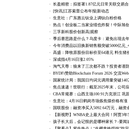
长盈精密：拟签署1.87亿元日常关联交易合
[快讯]江苏索普公布年报|新动态
生意社：广东惠云钛业上调钛白粉价格
热点！创业板二当家业绩也炸裂！中际旭创
三孚新科股价创新高|观察
季后赛思路是什么？乌度卡：避免出现去年
今年消费品以旧换新销售额突破5000亿元
高盛：降牧原股份目标价至64港元 料生猪
深成指4月16日涨2.05%
淘气天尊：狼来了三次都不跌？投资者谨防
BYDFi赞助Blockchain Forum 2026 交流W
国家统计局：我国日均词元调用量突破140万
焦点速递！世联行：截至2025年末，公司
CBA常规赛：山西主场100:91力克浙江 
生意社：4月16日鹤岗市场炼焦煤价格有涨
国联股份：融资净买入5092.64万元，融资余
【新视野】WNBA史上最大合同！阿贾3年
孩子长大后，会记恨的是哪种家长？-要闻
【聚看点】紫牛热点｜“生椰拿铁馄饨”吃