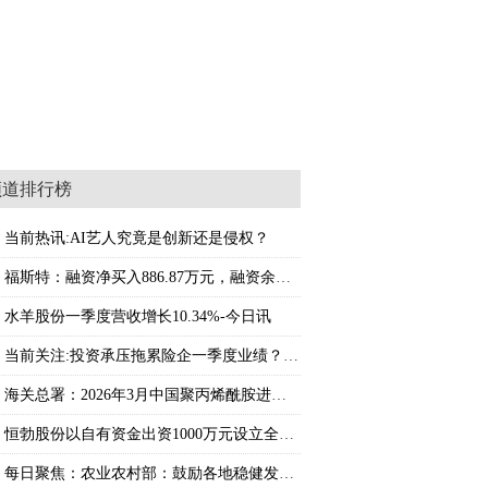
频道排行榜
当前热讯:AI艺人究竟是创新还是侵权？
福斯特：融资净买入886.87万元，融资余额6.77
水羊股份一季度营收增长10.34%-今日讯
当前关注:投资承压拖累险企一季度业绩？公募
海关总署：2026年3月中国聚丙烯酰胺进口量为3
恒勃股份以自有资金出资1000万元设立全资子公
每日聚焦：农业农村部：鼓励各地稳健发展新型