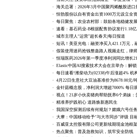
海关总署：2026年3月中国聚丙烯酰胺进口量为
恒勃股份以自有资金出资1000万元设立
每日聚焦：农业农村部：鼓励各地稳健发
速看：基石药业-B根据配售协议发行1.18
城市主理人“运营”超长春天|每日报道
短讯！美亚光电：融资净买入421.1万元，融
假装使用迷药抢钱整蛊路人视频走红，律
恒瑞医药2026年第一季度净利润同比增长21.
​Elastic中国AI搜索技术大会在京举办：
每日速看!潍柴动力(02338)午后涨超4% 
4月22日生意社大豆油基准价为8678.00元/
金针菇概念股，净利润大增超7000% 每日
视点！21岁小伙卖猪肉帮助抚养6个弟妹
精准养护践初心 道路焕新惠民生
我国深空探测后续有何规划？嫦娥六号任务
大摩：中国移动给予“与大市同步”评级 目标
百威亚太控股有限公司更新续期现金池框
热点聚焦：普及急救知识，筑牢安全防线