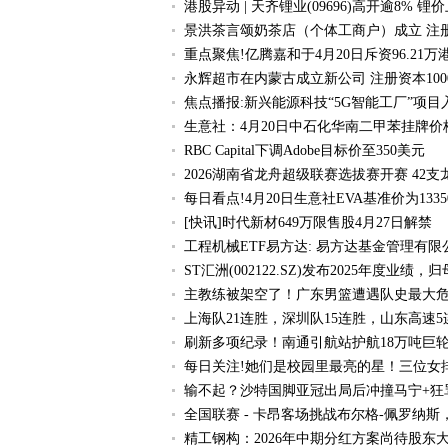
港股异动 | 天齐锂业(09696)高开逾8
景洪茶言颂奶茶店（个体工商户）成立 注册
重点聚焦!亿腾嘉和于4月20日斥资96.21万港
永辉超市在内蒙古成立新公司 注册资本100
焦点播报:新兴能源科技“5G智能工厂”项目
生意社：4月20日中石化华南二甲苯挂牌价
RBC Capital下调Adobe目标价至350美元
2026湖南省龙舟超级联赛选拔赛开赛 42
每日看点!4月20日生意社EVA基准价为13350
[快讯]时代新材649万限售股4月27日解禁
工程机械ETF易方达: 易方达基金管理有
ST汇洲(002122.SZ)发布2025年度业
主教练被架空了！广东男篮遭遇队史最大
上海队21连胜，深圳队15连胜，山东高速5
刷新多项纪录！南通引航站护航18万吨巨轮
每日关注!她们是校园里最亮的星！三位女
输不起？沙特国脚亚冠出局后冲撞马宁+狂
全国联赛 - 卡昂客场挑战布尔格-佩罗纳斯
精工钢构：2026年中期分红方案尚待股