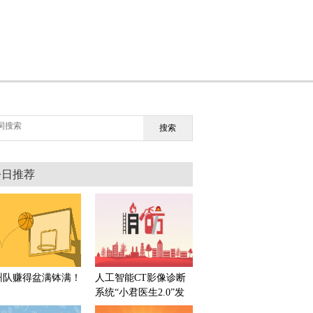
搜索
今日推荐
州队赚得盆满钵满！
人工智能CT影像诊断
系统“小君医生2.0”发
布