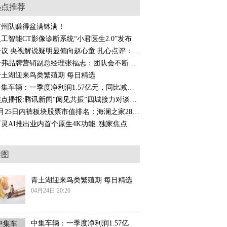
热点推荐
广州队赚得盆满钵满！
工智能CT影像诊断系统“小君医生2.0”发布
争议 央视解说疑明显偏向赵心童 扎心点评：让丁俊晖打墨菲才残忍 今日热议
哈弗品牌营销副总经理张福志：团队会不断尝试拓宽SUV的边界
青土湖迎来鸟类繁殖期 每日精选
中集车辆：一季度净利润1.57亿元，同比减少12.13%
焦点播报:腾讯新闻“阅见共振”四城接力对谈：鼓励每个人“翻开书页、大声思考”
3月25日内裤板块股票市值排名：海澜之家288.65亿元-报资讯
可灵AI推出业内首个原生4K功能_独家焦点
读图
青土湖迎来鸟类繁殖期 每日精选
04月24日 20:26
中集车辆：一季度净利润1.57亿