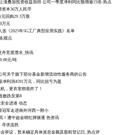
% 锂价上涨叠加投资收益加持 公司一季度净利同比预增逾15倍-热点
资本30万人民币
元回购29.3万股
0万元
入选《2025年5G工厂典型应用实践》名单
格|观点
支龙舟竞渡澧水_快讯
.00元/吨
限公司关于旗下部分基金新增流动性服务商的公告
绩，归母净利润4591万元，同比扭亏为盈
危机，更衣室彻底炸了！
连败跌至第8
安全进港 动态
排冠军走进南外河西一附小
骂！遭中超金哨红牌驱逐 热资讯
，寻求连胜
东大会审议，暂未确定具体派息金额及股权登记日_热点评