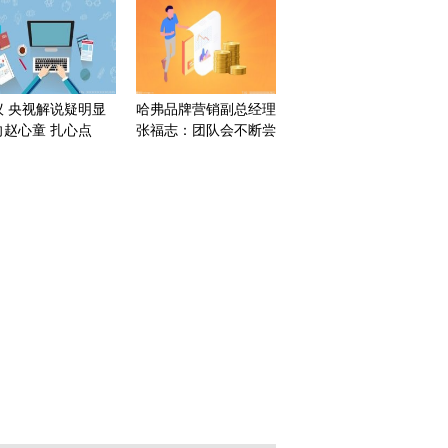
议 央视解说疑明显
哈弗品牌营销副总经理
向赵心童 扎心点
张福志：团队会不断尝
：让丁俊晖打墨菲才
试拓宽SUV的边界
忍 今日热议