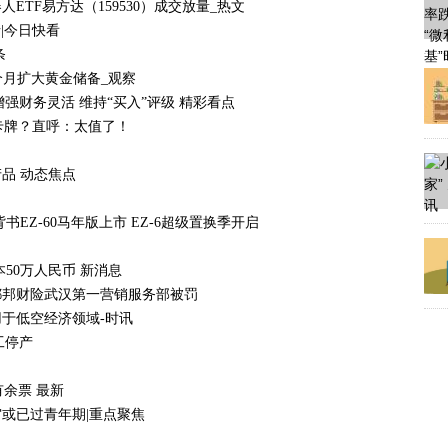
TF易方达（159530）成交放量_热文
请|今日快看
条
8个月扩大黄金储备_观察
增强财务灵活 维持“买入”评级 精彩看点
卡牌？直呼：太值了！
品 动态焦点
EZ-60马年版上市 EZ-6超级置换季开启
了
50万人民币 新消息
都邦财险武汉第一营销服务部被罚
于低空经济领域-时讯
工停产
有余票 最新
或已过青年期|重点聚焦