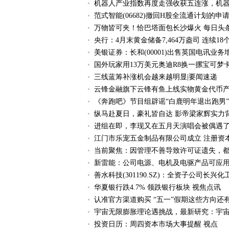
机器人产业指数再度走强收获五连涨，机器人E
范式智能(06682)撤回H股全流通计划的申
万物皆可夹！恰巴塔面包长沙爆火 每日头
央行：4月末黄金储备7,464万盎司 连续1
美银证券：长和(00001)出售英国电讯业务
国外玩家用13万美元奥迪R8换一摞宝可梦
三线蓝筹补涨机会越来越明显|要闻速递
云锋金融旗下云锋有鱼上线实物黄金代币产
《奔跑吧》节目组辟谣“白鹿明年退出跑男”
纵马赴夏日，豪礼皆自达 影帝梁家辉实力背书
进组在即，李现又在五月天演唱会被偶遇
江门市乐宠五金制品有限公司成立 注册资本
当前聚焦：因管理不善导致许可证遗失，
新雷能：公司电源、电机及电驱产品可应用
善水科技(301190.SZ)：全资子公司长兴化
华夏银行跌4.7% 领跌银行板块 视焦点讯
认准官方渠道购买 “五一”假期这些方向还
宇宙无限膨胀理论遇挑战，最新研究：宇宙
投资日历：周四资本市场大事提醒 视点