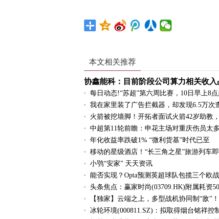
本文相关推荐
协鑫能科：目前阶段公司算力相关收入
每日动态!“苏超”第六周比赛，10日早上8
我在家里装了广告拦截器，却发现6.5万次
火箭被挖墙脚！开拓者面试火箭42岁助教，
中超第11轮前瞻：申花主场对重庆伤员太
年化收益率跌破1% “微利货基”时代已至
移动的星级酒店！“长三角之星”旅游列车即
小鸮“安家” 天天资讯
能否实现？Opta预测英超球队包揽三个欧战
头条焦点：赢家时尚(03709.HK)附属耗资
【独家】云端之上，多型战机协同制“敌”！
冰轮环境(000811.SZ)：拟取得烟台铭