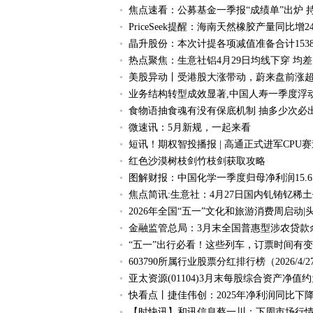
焦点速看：公募基金一季报“成绩单”出炉 
PriceSeek提醒：海南天然橡胶产量同比增24
晶升股份：本次计提各项减值准备合计1538.
热点聚焦：生意社铝4月29日均线下穿 均差为-
美股异动丨受港股大涨带动，蔚来盘前涨超
业务结构转型成效显著,中国人寿一季度浮动
食物语抽食魂有没有保底机制 抽多少次必
微速讯：5月新规，一起来看
短讯！期权智投播报 | 高通正式进军CPU赛
红色沙漠树枝剑竹枝剑获取攻略
图解财报：中国化学一季度归母净利润15.67
焦点简讯:生意社：4月27日国内钆铕钇稀
2026年全国“五一”文化和旅游消费周启动|
金融监管总局：3月末全国普惠型涉农贷款余额1
“五一”出行必看！这些列车，订票时间有变
603790所属行业股票分红排行榜（2026/4/2
亚太资源(01104)3月末每股综合资产净值约
快看点丨捷佳伟创：2025年净利润同比下降5.
【时快讯】和讯信息蔡一川：下周市场行情