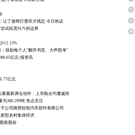
布
：让丁俊晖打墨菲才残忍 今日热议
尝试拓宽SUV的边界
2.13%
谈：鼓励每个人“翻开书页、大声思考”
8.65亿元-报资讯
.77亿元
公募最新调仓动作：上市险企均遭减持
386.299吨 焦点关注
全资子公司陕西恒勃汽车部件有限公司
展新型农村集体经济
亿股新股份