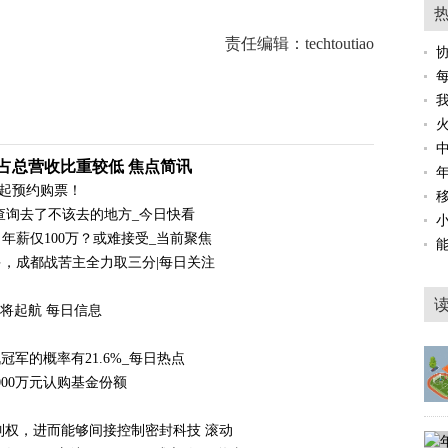
责任编辑：techtoutiao
占总营收比重较低 焦点简讯
点起预约购票！
查询去了不该去的地方_今日快看
小
年薪仅100万？或难接受_当前聚焦
多，成都战苦主全力取三分|每日关注
将起航 每日信息
冠军的概率有21.6%_每日热点
5000万元认购基金份额
祥控制权，进而能够间接控制密封科技 滚动