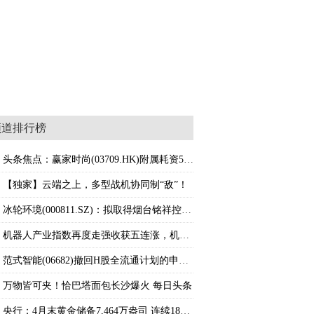
频道排行榜
头条焦点：赢家时尚(03709.HK)附属耗资5000万
【独家】云端之上，多型战机协同制“敌”！
冰轮环境(000811.SZ)：拟取得烟台铭祥控制权
机器人产业指数再度走强收获五连涨，机器人ET
范式智能(06682)撤回H股全流通计划的申请|今
万物皆可夹！恰巴塔面包长沙爆火 每日头条
央行：4月末黄金储备7,464万盎司 连续18个月