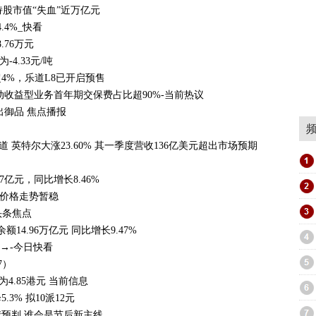
持股市值“失血”近万亿元
.4%_快看
76万元
4.33元/吨
4%，乐道L8已开启预售
收益型业务首年期交保费占比超90%-当前热议
出御品 焦点播报
道 英特尔大涨23.60% 其一季度营收136亿美元超出市场预期
亿元，同比增长8.46%
土价格走势暂稳
头条焦点
4.96万亿元 同比增长9.47%
→-今日快看
7）
为4.85港元 当前信息
3% 拟10派12元
预判 谁会是节后新主线