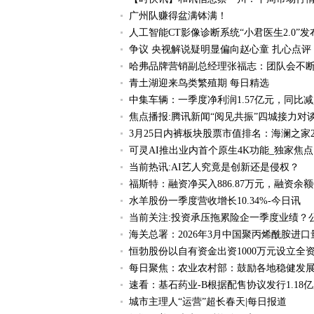
广州队赚得盆满钵满！
人工智能CT影像诊断系统“小君医生2.0”发
争议 央视解说疑明显偏向赵心童 扎心点评
哈弗品牌营销副总经理张福志：团队会不断
青土湖迎来鸟类繁殖期 每日精选
中集车辆：一季度净利润1.57亿元，同比减少1
焦点播报:腾讯新闻“阅见共振”四城接力对
3月25日内裤板块股票市值排名：海澜之家28
可灵AI推出业内首个原生4K功能_独家焦点
当前热讯:AI艺人究竟是创新还是侵权？
福斯特：融资净买入886.87万元，融资余额6
水羊股份一季度营收增长10.34%-今日讯
当前关注:投资承压拖累险企一季度业绩？
海关总署：2026年3月中国聚丙烯酰胺进口量为
恒勃股份以自有资金出资1000万元设立
每日聚焦：农业农村部：鼓励各地稳健发
速看：基石药业-B根据配售协议发行1.18
城市主理人“运营”超长春天|每日报道