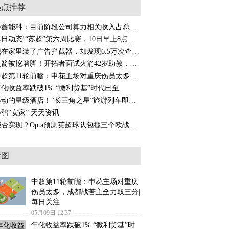
热点推荐
协鑫能科：目前阶段公司算力相关收入占总营收比重较低 焦点简讯
每日动态!“苏超”第六周比赛，10日早上8点起预约购票！
我在家里装了广告拦截器，却发现6.5万次查询去了不该去的地方_今日快看
火箭被挖墙脚！开拓者面试火箭42岁助教，年薪仅100万？或难接受_当前聚焦
中超第11轮前瞻：申花主场对重庆伤员太多，成都战苦主全力取三分|每日关注
年化收益率跌破1% “微利货基”时代已至
移动的星级酒店！“长三角之星”旅游列车即将起航 每日信息
鸮“安家” 天天资讯
能否实现？Opta预测英超球队包揽三个欧战冠军的概率有21.6%_每日热点
读图
中超第11轮前瞻：申花主场对重庆
伤员太多，成都战苦主全力取三分|
每日关注
05月09日 12:37
年化收益率跌破1% “微利货基”时