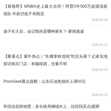
【新视野】WNBA史上最大合同！阿贾3年500万超级顶薪
留队 年薪仍低于布朗尼
2026-04-16
孩子长大后，会记恨的是哪种家长？-要闻速递
2026-04-15
【聚看点】紫牛热点｜“生椰拿铁馄饨”吃完头晕？记者实地
探访南京门店：有咖啡因，含量不明
2026-04-15
PriceSeek重点提醒：山东石油焦报价上调50元
2026-04-15
和讯信息陈锦慧：多头格局继续向上，拉回找买点|观察