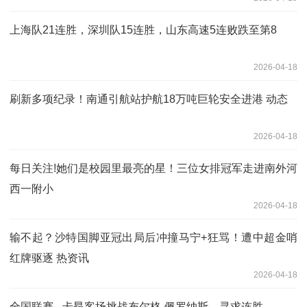
上海队21连胜，深圳队15连胜，山东高速5连败跌至第8
2026-04-18
刷新多项纪录！南通引航站护航18万吨巨轮安全进港 动态
2026-04-18
每日关注!她们是校园里最亮的星！三位女排冠军走进南外河
西一附小
2026-04-18
输不起？沙特国脚亚冠出局后冲撞马宁+狂骂！遭中超金哨
红牌驱逐 热资讯
2026-04-18
全国联赛 - 卡昂客场挑战布尔格-佩罗纳斯，寻求连胜