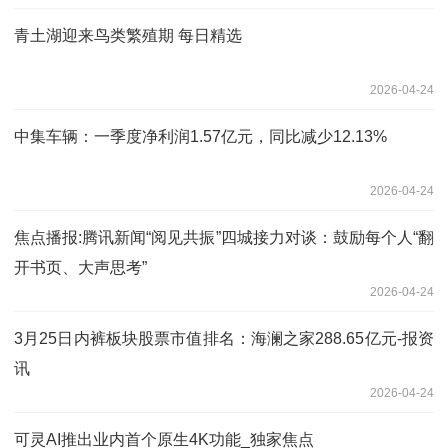
青土湖迎来鸟类繁殖期 每日精选
2026-04-24
中集车辆：一季度净利润1.57亿元，同比减少12.13%
2026-04-24
焦点播报:腾讯新闻“阅见共振”四城接力对谈：鼓励每个人“翻
开书页、大声思考”
2026-04-24
3月25日内裤板块股票市值排名：海澜之家288.65亿元-报资
讯
2026-04-24
可灵AI推出业内首个原生4K功能_独家焦点