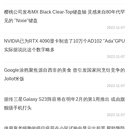
樱桃公司发布MX Black Clear-Top键盘轴 灵感来自80年代罕
见的 "Nixie"键盘
2022-11-07
NVIDIA已为RTX 4090显卡制造了10万个AD102 "Ada"GPU
实际据说比这个数字略多
2022-11-07
Google涂鸦聚焦源自西非的美食 曾引发国家间烹饪竞争的
Jollof米饭
2022-11-07
据传三星Galaxy S23阵容将在明年2月的第1周推出 或由旗
舰级手机打头
2022-11-07
使用衰老细胞的癌症疫苗在小鼠试验中显示出前景 帮助预防