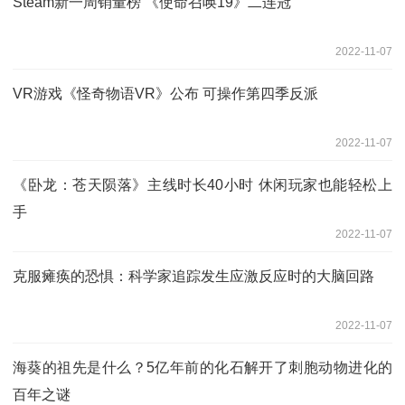
Steam新一周销量榜 《使命召唤19》二连冠
2022-11-07
VR游戏《怪奇物语VR》公布 可操作第四季反派
2022-11-07
《卧龙：苍天陨落》主线时长40小时 休闲玩家也能轻松上
手
2022-11-07
克服瘫痪的恐惧：科学家追踪发生应激反应时的大脑回路
2022-11-07
海葵的祖先是什么？5亿年前的化石解开了刺胞动物进化的
百年之谜