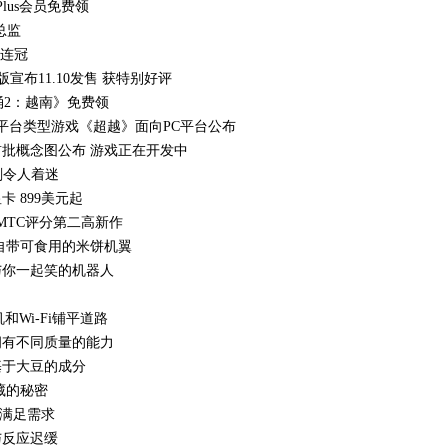
lus会员免费领
总监
八连冠
宣布11.10发售 获特别好评
涌2：越南》免费领
rel旗下登山平台类型游戏《超越》面向PC平台公布
》首批概念图公布 游戏正在开发中
剔令人着迷
显卡 899美元起
MTC评分第二高新作
自带可食用的米饼机翼
与你一起笑的机器人
Wi-Fi铺平道路
拥有不同质量的能力
基于大豆的成分
藏的秘密
o以满足需求
与反应迟缓