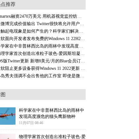
热点推荐
Smartex融资2470万美元 用机器视觉监控纺织品制造过程中的瑕疵
长微博完成价值输出 Twitter很快将允许用户在推文中附加长篇文字
接触起电现象是如何产生的？科学家们解决了这个80年的物理学之谜
微软面向开发者发布免费的Windows 11 22H2虚拟机 可用到明年1月10日
科学家在中非普林西比岛的雨林中发现高度濒危的猫头鹰新物种
物理学家首次创造出准粒子玻色-爱因斯坦凝结物：神秘的物质"第五态"
iOS版Twitter更新 新增8美元/月的Blue会员订阅验证服务
微软阻止更多设备获得Windows 11 2022更新 这次问题出在Xbox Game Bar
小岛秀夫强调不会出售他的工作室 即使是微软和索尼这样的巨头重金求购
读图
科学家在中非普林西比岛的雨林中
发现高度濒危的猫头鹰新物种
11月07日 08:46
物理学家首次创造出准粒子玻色-爱