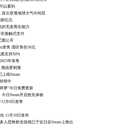
亚可以看到
 首次穿透地球大气中间层
的新纪元
鼠的毛发再生能力
 Pay非接触式支付
艺图公开
m发售 国区售价50元
惠支持XPA
2023年发售
s 挑战更刺激
已上线Steam
支持简中
LC“烬梦”今日免费更新
今日Steam开启抢先体验
12月9日发售
 11月10日发布
视角在线多人恐怖射击游戏已于近日在Steam上推出