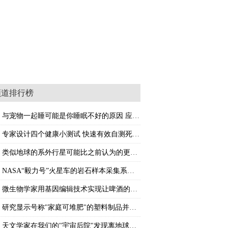
频道排行榜
与宠物一起睡可能是你睡眠不好的原因 应该怎
专家设计四个健康小测试 快速有效自测死亡风
类似地球的系外行星可能比之前认为的更常见
NASA“毅力号”火星车的岩石样本采集系统遭遇
微生物学家用基因编辑技术实现让啤酒的味道更
研究显示号称"家庭可堆肥"的塑料制品并不能完
天文学家在我们的"宇宙后院"发现离地球最近的