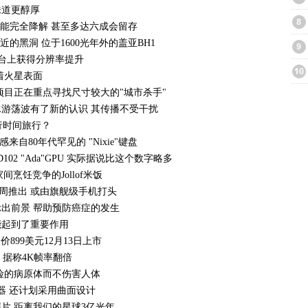
味道更醇厚
不能完全降解 甚至多达六成会留存
的黑洞 位于1600光年外的盖亚BH1
OS等平台上获得分辨率提升
着火星表面
项目正在重点寻找尺寸较大的"城市杀手"
游荡波有了新的认识 其传播不受干扰
行时间旅行？
 灵感来自80年代罕见的 "Nixie"键盘
D102 "Ada"GPU 实际据说比这个数字略多
间烹饪竞争的Jollof米饭
第1周推出 或由旗舰级手机打头
出前景 帮助预防癌症的发生
能起到了重要作用
起价899美元12月13日上市
来 据称4K帧率翻倍
险的病原体而不伤害人体
器 还计划采用曲面设计
片 距离我们的星球3亿光年