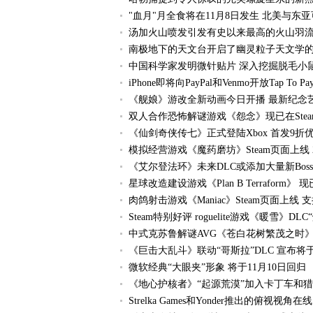
"血月"月全食将在11月8日发生 北美与东
汤加火山喷发引发有史以来最高的火山羽流
南极地下的天文台开启了幽灵粒子天文学
中国科学家发明微针贴片 深入挖掘脱毛小
iPhone即将向PayPal和Venmo开放Tap To
《舰娘》游改全新动画今日开播 最新纪念
双人合作恐怖解谜游戏《怨念》现已在Stea
《仙剑奇侠传七》正式登陆Xbox 首发9折优
模拟经营游戏《魔药磨坊》Steam页面上线 
《艾尔登法环》未来DLC或添加大量新Bos
星球改造建设游戏《Plan B Terraform》 现
肉鸽射击游戏《Maniac》Steam页面上线 
Steam特别好评 roguelite游戏《暖雪》D
中式克苏鲁解谜AVG《苍白花树繁茂之时》 
《巨击大乱斗》联动“哥斯拉”DLC 宣布将于
微软经典“大眼夹”形象 将于11月10日回归
《地心护核者》“起源荒漠”加入卡丁车和猎虫
Strelka Games和Yonder推出的俯视