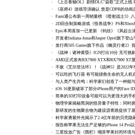
《上古卷轴OL》剧情DLC“焱歌”正式上线 P
《巫师4》游戏导演确认 曾是CDPR的动画
Fami通公布新一周销量榜 《喷射战士3》
2D回合制策略游戏《怪兽战争》PS和Xbox版
Epic本周喜加一已更新 《钨丝》《风起云
开发者Indiana-Jonas和Jasper Op
发行商505 Games旗下作品《幽灵行者2
《战神：诸神黄昏》IGN打出10分 无可挑
AMD正式发布RX7900 XTX和RX7900 XT
不敌《艾尔登法环》！《战神5》是2022年
可以吃的飞行器 有可能拯救生命的无人机
与人类产生共鸣：科学家们创造了一种能
iOS 16更新破坏了部分iPhone用户的Face ID
简单的3D打印设备可能可以为更强大的手机和
物理学家揭秘黑洞的怪异量子特性：同时
新研发的生物聚合物为建设沥青路提供了
科学家勇紫外光揭示了2.4亿年前的贝壳隐
报告称苹果无法生产足够的iPhone 14 Pr
三星投放广告《围栏》嘲弄苹果封闭环境