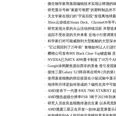
微生物学家用基因编辑技术实现让啤酒的
研究显示号称"家庭可堆肥"的塑料制品并
天文学家在我们的"宇宙后院"发现离地球最近
Xbox云游戏在Steam Deck、Chrome
研究发现火星的火山活动持续活跃 并塑造
追踪不受欢迎的天外来客 近地小行星调查
科学家们对可能威胁到大型船舶的大型深水
"它让我回到了25年前" 食物如何让人们进
樱桃公司发布MX Black Clear-Top键盘轴
NVIDIA已为RTX 4090显卡制造了10万个A
Google涂鸦聚焦源自西非的美食 曾引发国家
据传三星Galaxy S23阵容将在明年2月的
使用衰老细胞的癌症疫苗在小鼠试验中显示
地球和月球是如何形成的？磁性在其中可
AMD发布下一代显卡RX 7900 XTX和XT 
AMD预告超级分辨率FSR 3将于2023年到
研究人员改良血细胞传递抗生素 以杀死危
AMD透露三星正在开发一款8K超宽屏显示
哈勃捕捉到令人惊叹的完美螺旋星系的新照