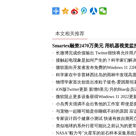
本文相关推荐
Smartex融资2470万美元 用机器
长微博完成价值输出 Twitter很快将允
接触起电现象是如何产生的？科学家们解决
微软面向开发者发布免费的Windows 11 2
科学家在中非普林西比岛的雨林中发现高
物理学家首次创造出准粒子玻色-爱因斯坦
iOS版Twitter更新 新增8美元/月的Blue
微软阻止更多设备获得Windows 11 2022更新
小岛秀夫强调不会出售他的工作室 即使是
与宠物一起睡可能是你睡眠不好的原因 应
专家设计四个健康小测试 快速有效自测死
类似地球的系外行星可能比之前认为的更常
NASA“毅力号”火星车的岩石样本采集系