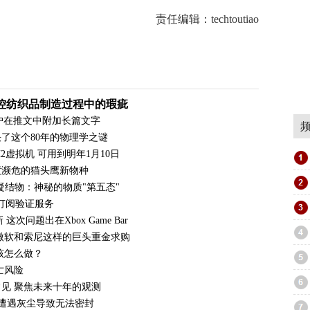
责任编辑：techtoutiao
视觉监控纺织品制造过程中的瑕疵
许用户在推文中附加长篇文字
了这个80年的物理学之谜
2H2虚拟机 可用到明年1月10日
度濒危的猫头鹰新物种
凝结物：神秘的物质"第五态"
会员订阅验证服务
 这次问题出在Xbox Game Bar
微软和索尼这样的巨头重金求购
该怎么做？
亡风险
见 聚焦未来十年的观测
统遭遇灰尘导致无法密封