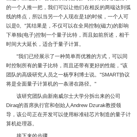
的一个人推一把，我们可以让他们在相反的两端达到弧
线的终点，所以当另一个人现在是1的时候，一个人可
以是0。"其结果是，不仅可以在全局控制(磁力)的影响
下单独(电子)控制一个
量子
比特，而且如前所述，相干
时间
大大
延长，适合于
量子
计算。
"我们已经展示了一种简单而优雅的方式，可以同
时控制所有的
量子
比特，而且还带有更好的
性
能，"该
团队的高级研究人员之一杨亨利博士说。"SMART协议
将是全面
量子
计算机的一条潜在路径。"
该研究团队由新南威尔士大学分拆出来的公司
Diraq的首席执行官和创始人Andrew Dzurak教授领
导，该公司正在开发可以使用标准硅芯片制造的
量子
计
算机处理器。
接下来的步骤