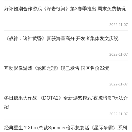
好评如潮合作游戏《深岩银河》第3赛季推出 周末免费畅玩
2022-11-07
《战神：诸神黄昏》喜获海量高分 开发者集体发文庆祝
2022-11-07
互动影像游戏《轮回之理》现已发售 国区售价22元
2022-11-07
冬日糖果大作战 《DOTA2》全新游戏模式“夜魇暗潮”玩法介
绍
2022-11-07
经典重生？Xbox总裁Spencer暗示想复活《星际争霸》系列