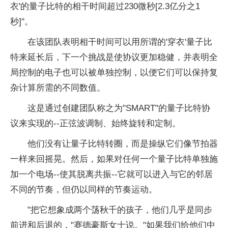
衣'的
量子
比特的相干时间超过230微秒[2.3亿分之1
秒]"。
在该团队表明相干时间可以用所谓的'穿衣'
量子
比
特来延长后，下一个挑战是使协议更加稳健，并表明全
局控制的电子也可以被单独控制，以便它们可以保持复
杂计算所需的不同数值。
这是通过创建团队称之为"SMART"的
量子
比特协
议来实现的--正弦波调制、始终旋转和定制。
他们没有让
量子
比特转圈，而是操纵它们像节拍器
一样来回摇晃。然后，如果对任何一个
量子
比特单独施
加一个电场--使其脱离共振--它就可以进入与它的邻居
不同的节奏，但仍以同样的节奏运动。
"把它想象成两个荡秋千的孩子，他们几乎是同步
前进和后退的，"赛德豪斯女士说。"如果我们给他们中