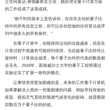
士生阿曼达-赛德豪斯女士说，她在理论
量子
计算方面
的工作促成了这项成就。
"相干时间基本上是告诉你，在你失去你的
量子
比
特中的所有信息之前，你可以在你想做的任何算法或序
列中做多久的所有操作。"
在
量子
计算中，你能保持运动的自旋越多，信息在
计算过程中就越有可能得到保持。当自旋
量子
比特停止
旋转时，计算就会崩溃，每个
量子
比特所代表的数值都
会丢失。2016年，新南威尔士大学的
量子
工程师通过
实验证实了扩展一致
性
的概念。
让事情变得更加困难的是，未来的工作
量子
计算机
如果要解决人类的一些最困难的问题，例如寻找有效的
疫苗、模拟天气系统和预测气候变化的影响，就需要跟
踪数百万个
量子
比特的值。