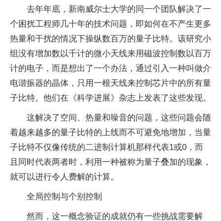
去年年底，新南威尔士大学的同一个团队解决了一
个困扰工程师几十年的技术问题，即如何在不产生更多
热量和干扰的情况下操纵数百万的
量子
比特。该研究小
组没有增加数以千计的微小天线来用磁波控制数以百万
计的电子，而是想出了一个办法，通过引入一种叫做介
电谐振器的晶体，只用一根天线来控制芯片中的所有
量
子
比特。他们在《科学进展》杂志上发表了这些发现。
这解决了空间、热量和噪音的问题，这些问题会随
着越来越多的
量子
比特的上线而不可避免地增加，当
量
子
比特不仅像传统的二进制计算机那样代表1或0，而
且同时代表两者时，利用一种被称为
量子
叠加的现象，
就可以进行令人费解的计算。
全局控制与个别控制
然而，这一概念验证的成就仍有一些挑战需要解