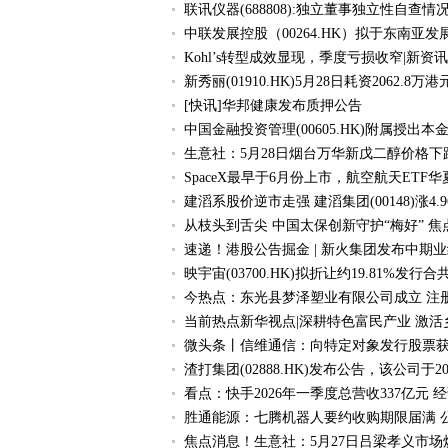
联讯仪器(688808):独立董事独立性自查
中联发展控股（00264.HK）拟于东南亚
Kohl’s转型成效显现，季度亏损收窄|新资讯
新秀丽(01910.HK)5月28日耗资2062.8万港
[快讯]华邦健康发布质押公告
中国金融投资管理(00605.HK)附属授出本
生意社：5月28日烟台万华新戊二醇价格下
SpaceX最早于6月份上市，航空航天ETF华夏（
建滔系股价逆市走强 建滔集团(00148)涨4
从枝头到舌尖 中国太保创新守护“梅好” 焦
速递！港股公告掘金 | 新火集团发布中期业绩 
映宇宙(03700.HK)拟折让约19.81%发行
今热点：东光县梦泽塑业有限公司成立 注册
当前热点新华视点|深耕特色富民产业 激
微头条丨信维通信：向特定对象发行股票
渣打集团(02888.HK)发布公告，该公司于20
看点：快手2026年一季度总营收337亿元 
胜通能源：七腾机器人要约收购期限届满 公
焦点消息！生意社：5月27日吕梁孝义市