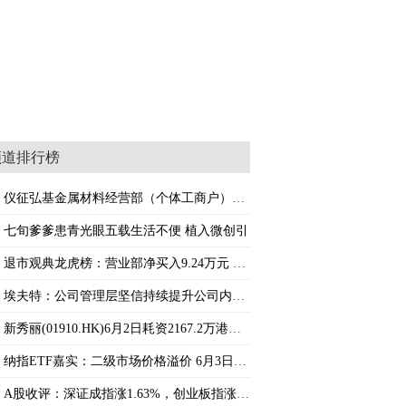
频道排行榜
仪征弘基金属材料经营部（个体工商户）成立
七旬爹爹患青光眼五载生活不便 植入微创引
退市观典龙虎榜：营业部净买入9.24万元 微动态
埃夫特：公司管理层坚信持续提升公司内在价值
新秀丽(01910.HK)6月2日耗资2167.2万港元回购
纳指ETF嘉实：二级市场价格溢价 6月3日开市
A股收评：深证成指涨1.63%，创业板指涨2.66%