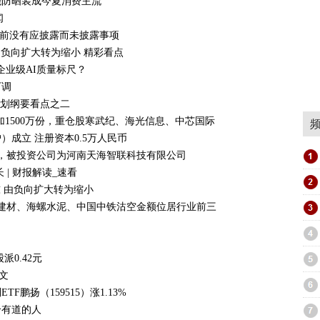
能防晒装成今夏消费主流
闻
动 目前没有应披露而未披露事项
吨 由负向扩大转为缩小 精彩看点
建企业级AI质量标尺？
下调
规划纲要看点之二
增加1500万份，重仓股寒武纪、海光信息、中芯国际
成立 注册资本0.5万人民币
投资，被投资公司为河南天海智联科技有限公司
| 财报解读_速看
/吨 由负向扩大转为缩小
国建材、海螺水泥、中国中铁沽空金额位居行业前三
0.42元
文
鹏扬（159515）涨1.13%
个有道的人