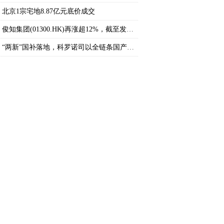
北京1宗宅地8.87亿元底价成交
俊知集团(01300.HK)再涨超12%，截至发稿，涨9
“两新”国补落地，科罗诺司以全链条国产化抢
TC”