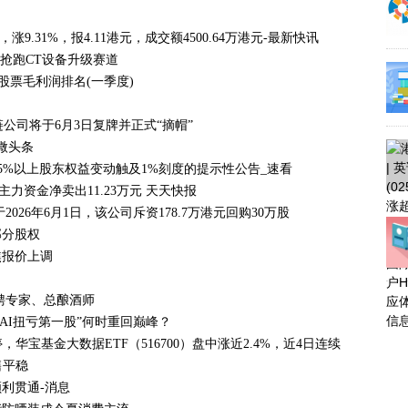
，涨9.31%，报4.11港元，成交额4500.64万港元-最新快讯
抢跑CT设备升级赛道
块股票毛利润排名(一季度)
链公司将于6月3日复牌并正式“摘帽”
微头条
5%以上股东权益变动触及1%刻度的提示性公告_速看
日主力资金净卖出11.23万元 天天快报
于2026年6月1日，该公司斥资178.7万港元回购30万股
部分股权
焦报价上调
聘专家、总酿酒师
AI扭亏第一股”何时重回巅峰？
华宝基金大数据ETF（516700）盘中涨近2.4%，近4日连续吸金！ 实
销售平稳
利贯通-消息