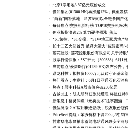
北京1宗宅地8.87亿元底价成交
俊知集团(01300.HK)再涨超12%，截至发稿
“两新”国补落地，科罗诺司以全链条国产化
每日焦点!交换机排行榜-TOP10交换机板
创业板指涨逾2% 算力硬件领涨_焦点
*ST荣控、*ST交投、*ST中地三家房地产
长十二乙火箭首秀 破译大运力“智慧密码”-
莲花控股: 莲花控股股份有限公司关于持股
股票行情快报：*ST开元（300338）6月1
当前焦点!爱康医疗(01789.HK)发布公告，
鼎龙科技：拟投资1000万元认购守正基金
热门看点：生意社：6月1日亚通石化石油
热点！颀中科技A股市值突破250亿元
古越龙山：胡志明辞任副总经理 将担任特
新消息丨格灵深瞳“1元卖技术”往事翻涌，“
低位补涨？AI应用概念活跃，税友股份涨停，
PriceSeek提醒：苯胺价格下调700元/吨 
甘肃华电永昌抽水蓄能电站通风兼安全洞顺