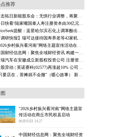
热点推荐
直击拓日新能股东会：无惧行业调整，将聚焦光储一体化
今日快看!陆家嘴国泰人寿注册资本由30亿元增至50亿元
PriceSeek提醒：蓝星哈尔滨石化上调苯酚出厂价-微头条
【调研快报】瑞可达接待国寿养老等42家机构调研
“2026乡村振兴看河南”网络主题宣传活动在商丘市民权县启动
中国财经信息网：聚焦全域财经资讯 构建一站式综合财经服务门户
奇瑞汽车在安徽成立新股权投资公司 注册资本1亿
港股异动 | 英诺赛科(02577)再涨超10% 公司已进入英伟达等多家国际头部客户HVDC供应体系|焦点信息
“只要店在，茶摊就不会撤”（暖心故事） 新动态
读图
“2026乡村振兴看河南”网络主题宣
传活动在商丘市民权县启动
06月03日 14:27
中国财经信息网：聚焦全域财经资