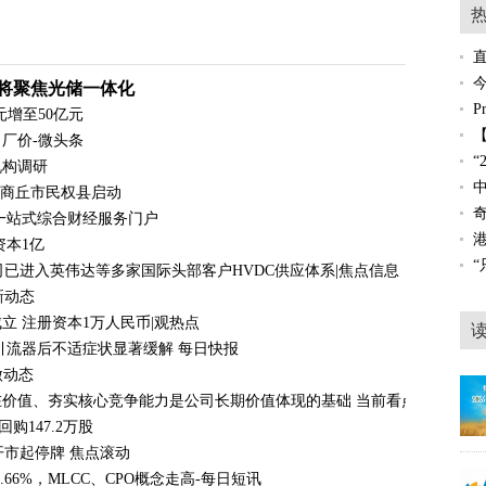
将聚焦光储一体化
元增至50亿元
出厂价-微头条
机构调研
在商丘市民权县启动
一站式综合财经服务门户
资本1亿
0% 公司已进入英伟达等多家国际头部客户HVDC供应体系|焦点信息
新动态
 注册资本1万人民币|观热点
引流器后不适症状显著缓解 每日快报
微动态
价值、夯实核心竞争能力是公司长期价值体现的基础 当前看点
元回购147.2万股
开市起停牌 焦点滚动
66%，MLCC、CPO概念走高-每日短讯