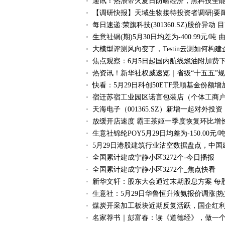
通讯！热浪带火夏日防晒经济，黑科技全
【调研快报】天域生物接待投资者调研|要
每日速递:荣旗科技(301360.SZ)股价异
生意社铜(期)5月30日均差为-400.99元/
大模型评测风向变了，Testin云测如何构
焦点观察：6月5日起国内航线燃油附加费
热资讯！新华社权威速览｜省级“十五五”
快看：5月29日科创50ETF景顺基金份额
宿迁苏宿工业园区诺言包装店（个体工商户）
天海电子（001365.SZ）新增一起对外
放缓开店速度 霸王茶姬一季度恢复环比增长 
生意社锦纶POY5月29日均差为-150.00元
5月29日港股建筑行业沽空数据盘点，中
全国累计建成宁静小区3272个-今日播报
全国累计建成宁静小区3272个_焦点快看
新华文轩：股东大会通过末期股息方案 每股派
生意社：5月29日华鲁恒升液氨报价调涨|热
煤炭开采加工板块近期反复活跃，国企红利ETF
名家荐书｜彭富春：读《道德经》，做一