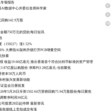
情况专项报告
发展AI数据中心并委任首席科学家
元回购142.9万股
金金额750万元的贷款|每日短讯
跌
159227）涨1.52%
.96% 大摩指AI架构升级打开PCB增量空间
点快看
收益19.66亿港元 推出香港首个符合比特币标准的资产管理产品“Alpha B
合共3.87亿股认购股份 净筹约3.28亿港元-当前聚焦
资本50万人民币
活乡村振兴发展新动能
获证监会注册批复
26年5月26日斥资1502.64万英镑回购75.94万股股份|每日聚焦
经调整净利润34亿元
司股票28日起停牌 最新资讯
场炼焦煤线上竞拍成交有涨