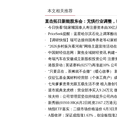
本文相关推荐
直击拓日新能股东会：无惧行业调整，
今日快看!陆家嘴国泰人寿注册资本由30亿
PriceSeek提醒：蓝星哈尔滨石化上调苯酚
【调研快报】瑞可达接待国寿养老等42家
“2026乡村振兴看河南”网络主题宣传活动
中国财经信息网：聚焦全域财经资讯 构建
奇瑞汽车在安徽成立新股权投资公司 注册
港股异动 | 英诺赛科(02577)再涨超1
“只要店在，茶摊就不会撤”（暖心故事） 
仪征弘基金属材料经营部（个体工商户）成立
七旬爹爹患青光眼五载生活不便 植入微创
退市观典龙虎榜：营业部净买入9.24万元 
埃夫特：公司管理层坚信持续提升公司内在
新秀丽(01910.HK)6月2日耗资2167.2万港
纳指ETF嘉实：二级市场价格溢价 6月3日
A股收评：深证成指涨1.63%，创业板指涨2.