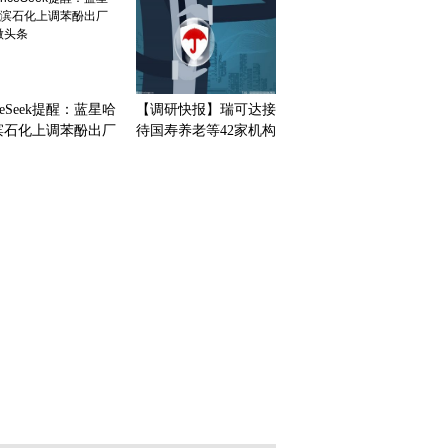
iceSeek提醒：蓝星哈
【调研快报】瑞可达接
滨石化上调苯酚出厂
待国寿养老等42家机构
-微头条
调研