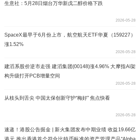
生意社：5月28日烟台万华新戊二醇价格下跌
2026-05-28
SpaceX最早于6月份上市，航空航天ETF华夏（159227）
涨1.52%
2026-05-28
建滔系股价逆市走强 建滔集团(00148)涨4.96% 大摩指AI架
构升级打开PCB增量空间
2026-05-28
从枝头到舌尖 中国太保创新守护“梅好” 焦点快看
2026-05-28
速递！港股公告掘金 | 新火集团发布中期业绩 收益19.66亿
港元 推出香港首个符合比特币标准的资产管理产品“Alpha