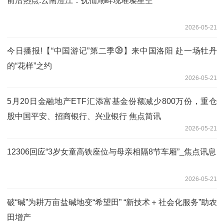
前沿热点:云南澄江：抚仙湖畔现璀璨星空
2026-05-21
今日播报!【“中国游记”第二季㊴】来中国洛阳 赴一场牡丹
的“花样”之约
2026-05-21
5月20日金融地产ETF汇添富基金份额减少800万份，重仓
股中国平安、招商银行、兴业银行 焦点简讯
2026-05-21
12306回应“3岁女童高铁座位与母亲相隔8节车厢”_焦点讯息
2026-05-21
破“碱”为耕万亩盐碱地变“希望田” “新技术＋社会化服务”助农
田增产