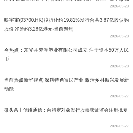
2026-05-28
BTC”
映宇宙(03700.HK)拟折让约19.81%发行合共3.87亿股认购
股份 净筹约3.28亿港元-当前聚焦
2026-05-28
今热点：东光县梦泽塑业有限公司成立 注册资本50万人民
币
2026-05-28
当前热点新华视点|深耕特色富民产业 激活乡村振兴发展新
动能
2026-05-27
微头条丨信维通信：向特定对象发行股票获证监会注册批复
2026-05-27