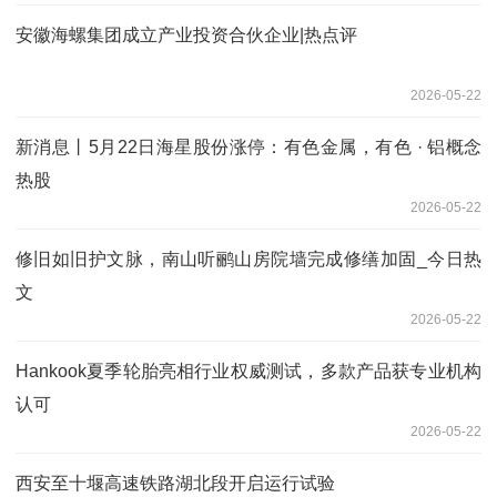
安徽海螺集团成立产业投资合伙企业|热点评
2026-05-22
新消息丨5月22日海星股份涨停：有色金属，有色 · 铝概念
热股
2026-05-22
修旧如旧护文脉，南山听鹂山房院墙完成修缮加固_今日热
文
2026-05-22
Hankook夏季轮胎亮相行业权威测试，多款产品获专业机构
认可
2026-05-22
西安至十堰高速铁路湖北段开启运行试验