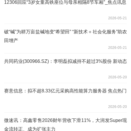
12306回应“3岁女童高铁座位与母亲相隔8节车厢”_焦点讯息
2026-05-21
破“碱”为耕万亩盐碱地变“希望田” “新技术＋社会化服务”助农
田增产
2026-05-21
共同药业(300966.SZ)：李明磊拟减持不超过3%股份 新动态
2026-05-20
赛意信息：拟不超8.33亿元采购高性能算力服务器 焦点热门
2026-05-20
微速讯：高鑫零售2026财年营收下滑11%，大润发Super现
金流转正、成为扩张主力