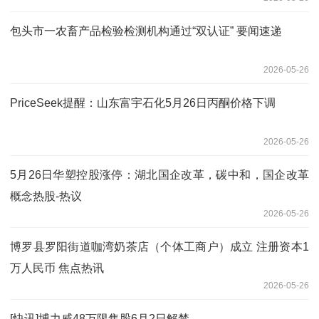
包头市一农畜产品检验检测机构通过“双认证” 要闻速递
2026-05-26
PriceSeek提醒：山东富宇石化5月26日丙酮价格下调
2026-05-26
5月26日华塑控股涨停：湖北国企改革，碳中和，国企改革
概念热股-热议
2026-05-26
博罗县罗阳街道咖湾奶茶店（个体工商户）成立 注册资本1
万人民币 焦点热讯
2026-05-26
[快讯]博力威48万限售股6月2日解禁