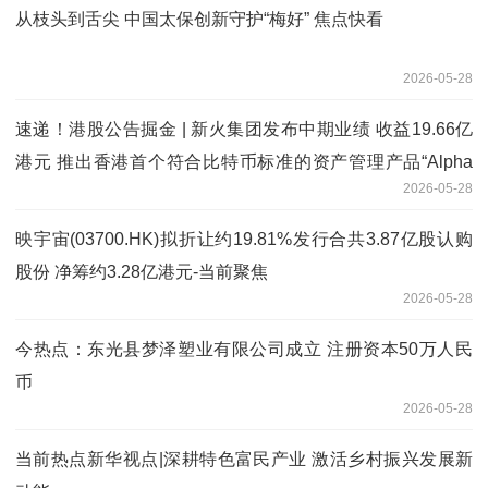
从枝头到舌尖 中国太保创新守护“梅好” 焦点快看
2026-05-28
速递！港股公告掘金 | 新火集团发布中期业绩 收益19.66亿
港元 推出香港首个符合比特币标准的资产管理产品“Alpha
2026-05-28
BTC”
映宇宙(03700.HK)拟折让约19.81%发行合共3.87亿股认购
股份 净筹约3.28亿港元-当前聚焦
2026-05-28
今热点：东光县梦泽塑业有限公司成立 注册资本50万人民
币
2026-05-28
当前热点新华视点|深耕特色富民产业 激活乡村振兴发展新