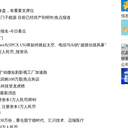
收盘，有重要支撑位
门子能源 目前已经排产到明年|焦点报道
报名-今日看点
门
eX(SPCX.US)将如何掀起太空、电信与AI的“超级估值风暴”？
万人民币_报资讯
贷”动微短剧影视工厂加速跑
港元回购100万股|焦点热议
龙辰科技登龙虎榜
-最新消息
资本1万人民币|即时
 注册资本1万人民币
平
加330万份，重仓股宁德时代、汇川技术、迈瑞医疗
0万人民币