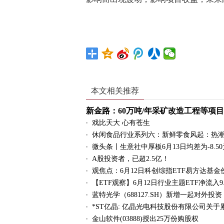
标签：
项目
中国建筑
综合
总金额
本文相关推荐
新金路：60万吨/年采矿改造工程等项
戏比天大 心有苍生
休闲食品行业系列六：新鲜零食风起：热潮
微头条丨生意社中厚板6月13日均差为-8.5
A股投资者，已超2.5亿！
观焦点：6月12日科创综指ETF易方达基
【ETF观察】6月12日行业主题ETF净流入9.
蓝特光学（688127.SH）新增一起对外
*ST亿晶: 亿晶光电科技股份有限公司关
金山软件(03888)授出25万份购股权