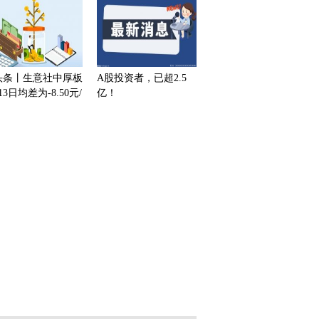
也未形成业绩
头条丨生意社中厚板
A股投资者，已超2.5
13日均差为-8.50元/
亿！
 由负向扩大转为缩