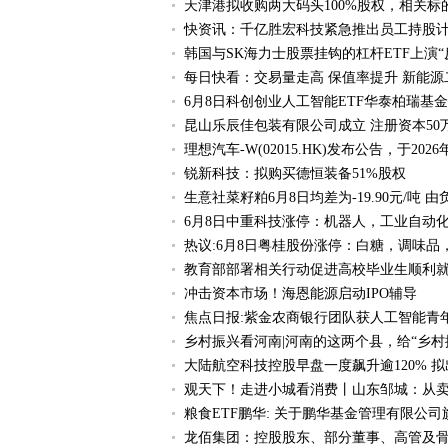
天津港拟收购两大码头100%股权，相关
快资讯：千亿胜宏科技紧急推出员工持股计
韩国与SK海力士股票挂钩的杠杆ETF上演“
每日快看：交易量走高 保值率提升 新能源
6月8日科创创业人工智能ETF华泰柏瑞基
昆山乐辰佳包装有限公司成立 注册资本50
理想汽车-W(02015.HK)发布公告，于2026
锐新科技：拟购买德恒装备51%股权
生意社菜籽粕6月8日均差为-19.90元/吨
6月8日中重科技涨停：机器人，工业自动
热议:6月8日粤桂股份涨停：白糖，调味品
教育部部署相关行动促进高校毕业生顺利就
冲击资本市场！海恩能源启动IPO辅导
焦点日报:紫金农商银行团队获人工智能青
乡村振兴看河南|河南的这两个县，给“乡村
大陆航空科技控股早盘一度飙升逾120% 
观天下！走进小城看消费丨山东邹城：从卖
粮食ETF鹏华: 关于鹏华基金管理有限公
龙佰集团：控股股东、部分董事、高管及骨