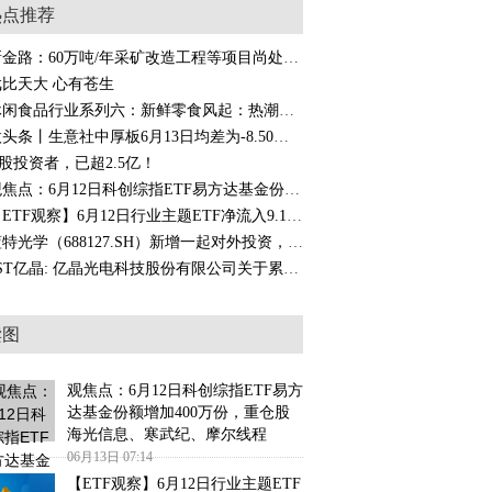
热点推荐
新金路：60万吨/年采矿改造工程等项目尚处于建设之中 未达产达效也未形成业绩
戏比天大 心有苍生
休闲食品行业系列六：新鲜零食风起：热潮背后 何以长红？
微头条丨生意社中厚板6月13日均差为-8.50元/吨 由负向扩大转为缩小
股投资者，已超2.5亿！
观焦点：6月12日科创综指ETF易方达基金份额增加400万份，重仓股海光信息、寒武纪、摩尔线程
【ETF观察】6月12日行业主题ETF净流入9.14亿元 信息
蓝特光学（688127.SH）新增一起对外投资，被投资公司为杭州科汀光学技术有限公司-焦点播报
*ST亿晶: 亿晶光电科技股份有限公司关于累计诉讼、仲裁情况的公告 每日快看
读图
观焦点：6月12日科创综指ETF易方
达基金份额增加400万份，重仓股
海光信息、寒武纪、摩尔线程
06月13日 07:14
【ETF观察】6月12日行业主题ETF