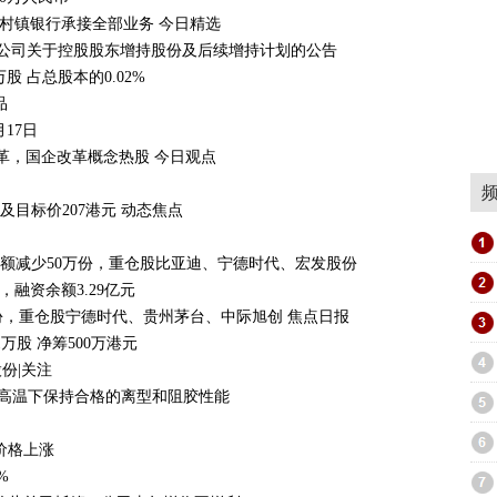
福村镇银行承接全部业务 今日精选
限公司关于控股股东增持股份及后续增持计划的公告
 占总股本的0.02%
品
17日
革，国企改革概念热股 今日观点
及目标价207港元 动态焦点
份额减少50万份，重仓股比亚迪、宁德时代、宏发股份
，融资余额3.29亿元
00万份，重仓股宁德时代、贵州茅台、中际旭创 焦点日报
1万股 净筹500万港元
股份|关注
℃高温下保持合格的离型和阻胶性能
价格上涨
%