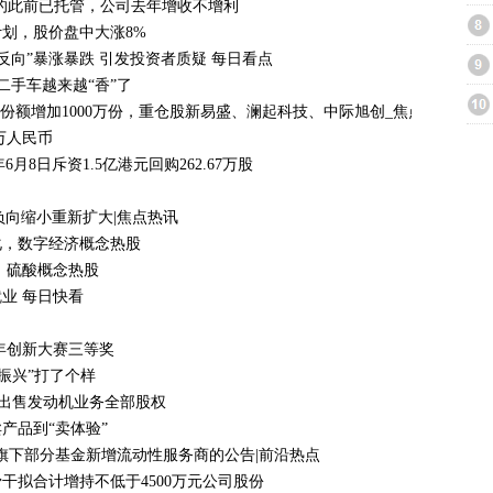
标的此前已托管，公司去年增收不增利
划，股价盘中大涨8%
反向”暴涨暴跌 引发投资者质疑 每日看点
二手车越来越“香”了
金份额增加1000万份，重仓股新易盛、澜起科技、中际旭创_焦点日报
万人民币
年6月8日斥资1.5亿港元回购262.67万股
 由负向缩小重新扩大|焦点热讯
化，数字经济概念热股
，硫酸概念热股
业 每日快看
年创新大赛三等奖
振兴”打了个样
拟出售发动机业务全部股权
产品到“卖体验”
司旗下部分基金新增流动性服务商的公告|前沿热点
干拟合计增持不低于4500万元公司股份