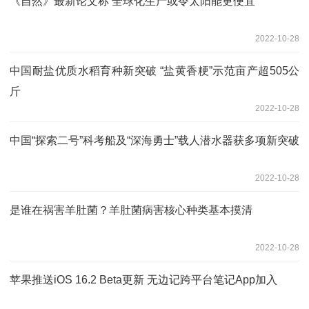
《自然》最新论文称 全球化生产或令太阳能更便宜
2022-10-28
中国耐盐优质水稻育种新突破 “盐黄香粳”示范亩产超505公
斤
2022-10-28
中国“探索二号”科考船及“深海勇士”载人潜水器获多项新突破
2022-10-28
是谁在祸害羊肚菌？羊肚菌病害核心种类基本摸清
2022-10-28
苹果推送iOS 16.2 Beta更新 无边记跨平台笔记App加入