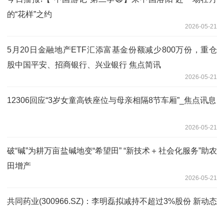
的“花样”之约
2026-05-21
5月20日金融地产ETF汇添富基金份额减少800万份，重仓
股中国平安、招商银行、兴业银行 焦点简讯
2026-05-21
12306回应“3岁女童高铁座位与母亲相隔8节车厢”_焦点讯息
2026-05-21
破“碱”为耕万亩盐碱地变“希望田” “新技术＋社会化服务”助农
田增产
2026-05-21
共同药业(300966.SZ)：李明磊拟减持不超过3%股份 新动态