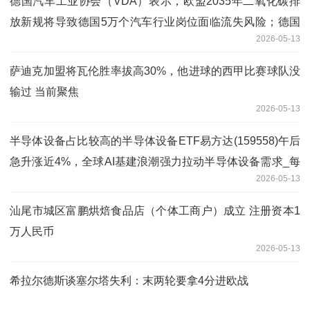
德国汽车工业协会（VDA）表示，欧盟2035年二氧化碳排
放新规将导致德国5万个汽车行业岗位面临流失风险；德国
2026-05-13
汽车行业面临“严重的选址危机”
萨迪克加盟将瓦伦胜率拔高30%，他进球的西甲比赛球队没
输过 当前聚焦
2026-05-13
半导体设备占比较高的半导体设备ETF易方达(159558)午后
急升涨近4%，全球AI基建浪潮强力拉动半导体设备需求_每
2026-05-13
日热点
汕尾市城区富鹏烘焙食品店（个体工商户）成立 注册资本1
万人民币
2026-05-13
希拉尔德斯谈塞尔塔失利：末两轮要拿4分进欧战