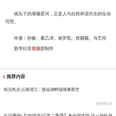
镜头下的璀璨星河，正是人与自然和谐共生的生动
写照。
作者：孙敏、董乙泽、谢罗凯、曾颖颖、马艺玲
新华社音
视频
部制作
推荐内容
前沿热点:云南澄江：抚仙湖畔现璀璨星空
2026-05-21
今日播报!【“中国游记”第二季㊴】来中国洛阳 赴一场牡丹