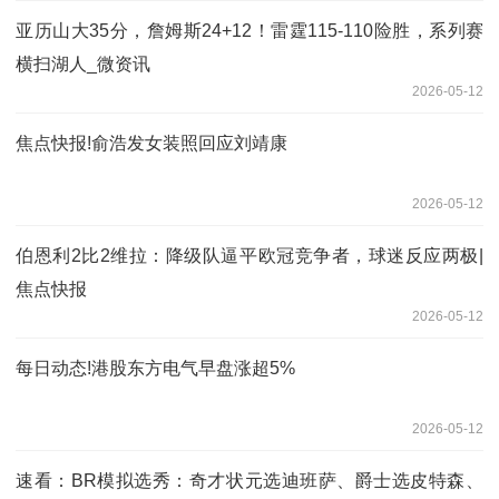
亚历山大35分，詹姆斯24+12！雷霆115-110险胜，系列赛
横扫湖人_微资讯
2026-05-12
焦点快报!俞浩发女装照回应刘靖康
2026-05-12
伯恩利2比2维拉：降级队逼平欧冠竞争者，球迷反应两极|
焦点快报
2026-05-12
每日动态!港股东方电气早盘涨超5%
2026-05-12
速看：BR模拟选秀：奇才状元选迪班萨、爵士选皮特森、