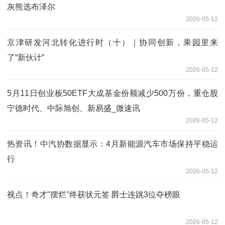
灰熊选布泽尔
2026-05-12
京津研发河北转化进行时（十）｜协同创新，果园里来
了“新伙计”
2026-05-12
5月11日创业板50ETF大成基金份额减少500万份，重仓股
宁德时代、中际旭创、新易盛_微速讯
2026-05-12
热资讯！中汽协数据显示：4月新能源汽车市场保持平稳运
行
2026-05-12
视点！奇才"摆烂"终获状元签 爵士连跳3位夺榜眼
2026-05-12