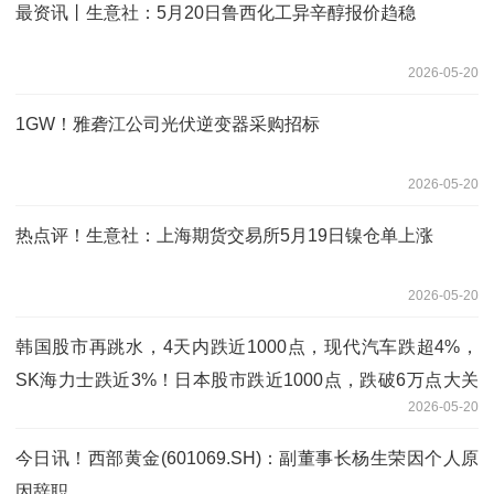
最资讯丨生意社：5月20日鲁西化工异辛醇报价趋稳
2026-05-20
1GW！雅砻江公司光伏逆变器采购招标
2026-05-20
热点评！生意社：上海期货交易所5月19日镍仓单上涨
2026-05-20
韩国股市再跳水，4天内跌近1000点，现代汽车跌超4%，
SK海力士跌近3%！日本股市跌近1000点，跌破6万点大关
2026-05-20
丨日韩股市
今日讯！西部黄金(601069.SH)：副董事长杨生荣因个人原
因辞职