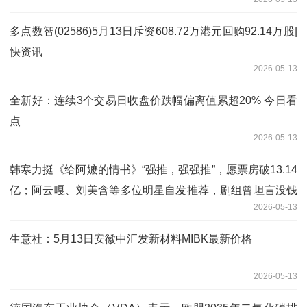
多点数智(02586)5月13日斥资608.72万港元回购92.14万股|
快资讯
2026-05-13
全新好：连续3个交易日收盘价跌幅偏离值累超20% 今日看
点
2026-05-13
韩寒力挺《给阿嬷的情书》“强推，强强推”，愿票房破13.14
亿；阿云嘎、刘美含等多位明星自发推荐，剧组曾坦言没钱
2026-05-13
做营销
生意社：5月13日安徽中汇发新材料MIBK最新价格
2026-05-13