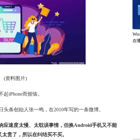
Wi
在哪
毒
法
(资料图片)
起iPhone而烦恼。
头条创始人张一鸣，在2010年写的一条微博。
e响应速度太慢、太耽误事情，但换Android手机又不能
 4又太贵了，所以在纠结买不买。