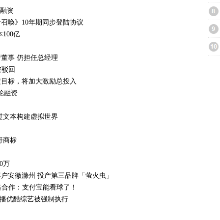
轮融资
召唤》10年期同步登陆协议
100亿
董事 仍担任总经理
被驳回
定目标，将加大激励总投入
A轮融资
通过文本构建虚拟世界
哥商标
0万
户安徽滁州 投产第三品牌「萤火虫」
略合作：支付宝能看球了！
擅播优酷综艺被强制执行