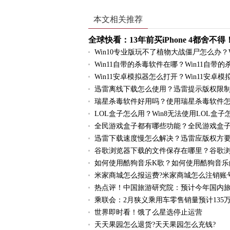
本文相关推荐
全球快看：13年前买iPhone 4都舍
Win10专业版玩不了植物大战僵尸怎么办？
Win11自带的杀毒软件在哪？Win11自
Win11安卓模拟器怎么打开？Win11安卓
迅雷离线下载怎么使用？迅雷提示版权限
瑞星杀毒软件好用吗？使用瑞星杀毒软件
LOL盒子怎么用？Win8无法使用LOL盒子
全民游戏盒子都有哪些功能？全民游戏盒
迅雷下载速度慢怎么解决？迅雷应版权方
谷歌浏览器下载的文件保存在哪里？谷歌
如何使用酷狗音乐K歌？如何使用酷狗音乐
米家商城怎么报运费?米家商城怎么注销账
热点评！中国旅游研究院：预计今年国内旅游
乘联会：2月狭义乘用车零售销量预计135万
世界即时看！饿了么星选停止运营
天天果园怎么退货?天天果园怎么充钱?