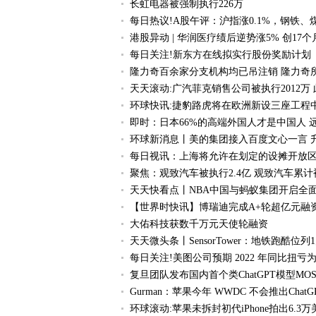
长虹电器被强制执行226万
每日热议!A股午评：沪指涨0.1%，钢铁
港股异动 | 华润医疗绩后逆势涨5% 创17
每日关注!新东方在线拟实行股份奖励计划
隆力奇百余家分支机构均已吊注销 隆力奇所
天天滚动:广汽菲克销售公司被执行2012万
环球快讯:捷豹路虎将在欧洲新设三座工程
即时：日本66%的高端外国人才是中国人 
环球新消息丨美的集团接入百度文心一言 
每日视讯：上海将允许在划定的设摊开放
聚焦：观致汽车被执行2.4亿 观致汽车累计
天天快看点丨NBA中国与蚂蚁集团开启全
【世界时快讯】博瑞迪完成A+轮超亿元融
大佑科技获数千万元天使轮融资
天天微头条丨SensorTower：地铁跑酷
每日关注!美图公司预期 2022 年同比扭亏
复旦团队发布国内首个类ChatGPT模型MOS
Gurman：苹果今年 WWDC 不会推出ChatG
环球滚动:苹果未拆封初代iPhone拍出6.3