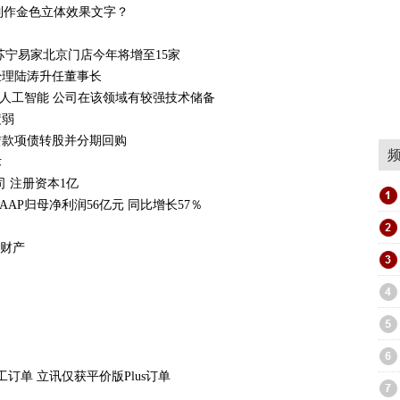
如何制作金色立体效果文字？
苏宁易家北京门店今年将增至15家
经理陆涛升任董事长
质是人工智能 公司在该领域有较强技术储备
疲弱
赁款项债转股并分期回购
术
 注册资本1亿
AAP归母净利润56亿元 同比增长57％
万财产
代工订单 立讯仅获平价版Plus订单