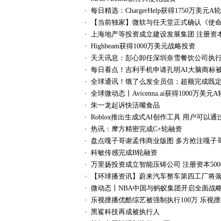
每日精选：ChargerHelp获得1750万美元A
【当前独家】微软与任天堂正式确认《使命
上海地产等投资成立建设发展集团 注册资本
Highbeam获得1000万美元战略投资
天天讯息：彭心卸任深圳奈雪餐饮公司执行
每日看点！吉利手机申请孔明AI大脑商标
全球通讯！饿了么发全员信：超额完成既
全球微动态丨Avicenna.ai获得1000万美元
朱一龙起诉快活嘴食品
Roblox推出生成式AI创作工具 用户可以
热讯：摩方精密完成C+轮融资
盘点嘎子哥谢孟伟商业版图 多方抢注嘎子
科敏传感完成B轮融资
万里扬投资成立智能压铸公司 注册资本500
【环球播资讯】蔚来汽车整车第四工厂将落
微动态丨NBA中国与蚂蚁集团开启全面战
乐视擅播优酷综艺被强制执行100万 乐视
黑鲨科技再成被执行人