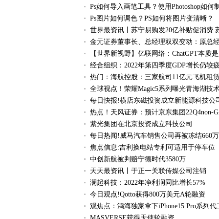
Ps如何导入画笔工具？使用Photoshop
Ps图片如何调色？PS如何将图片变清晰？
世界最资讯丨苏宁易购发20亿补贴促消费 
金元证券董事长、总经理双双变动：原总
【世界新视野】亿联网络：ChatGPT本
经合组织：2022年第四季度GDP增长仍较
热门：海航控股：三家航司11亿元飞机租
全球视点！荣耀Magic5系列曝光青海湖技
每日快报!横店东磁投资成立新能源科技公司
热点！天风证券：预计京东集团22Q4non-G
紫光集团在北京投资成立科技公司
每日热闻!威马汽车销售公司再被冻结660
焦点信息:吉利换电站专利可适用于停车位
中创新航被判赔宁德时代3580万
天天最资讯丨于正一关联传媒公司注销
澜起科技：2022年净利润同比增长57%
今日观点!Qotto获得800万美元A轮融资
观焦点：鸿海独家拿下iPhone15 Pro系列
MASVERSE获得天使轮融资