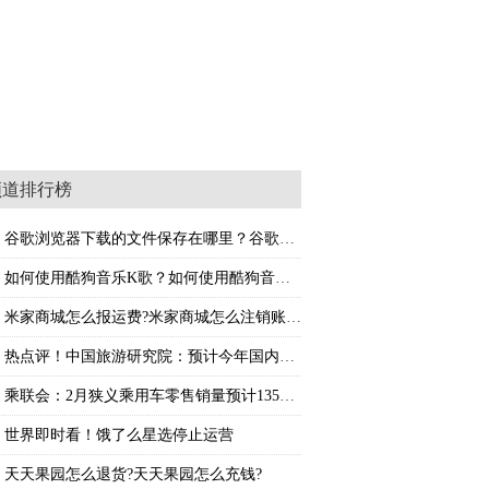
频道排行榜
谷歌浏览器下载的文件保存在哪里？谷歌浏览器
如何使用酷狗音乐K歌？如何使用酷狗音乐的听
米家商城怎么报运费?米家商城怎么注销账号?
热点评！中国旅游研究院：预计今年国内旅游人
乘联会：2月狭义乘用车零售销量预计135万辆，
世界即时看！饿了么星选停止运营
天天果园怎么退货?天天果园怎么充钱?