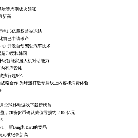
、煤炭等周期板块领涨
个月新高
持1.5亿股权曾被冻结
 此前已申请破产
中心 开发自动驾驶汽车技术
远超印度和韩国
升级智能家居人机对话能力
区内有序设摊
被执行超9亿
面战略合作 为球迷打造专属线上内容和消费体验
资
位列1月全球移动游戏下载榜榜首
为盈，加密货币确认减值亏损约 2.85 亿元
S
PT、新Bing和Bard的竞品
万美元破纪录新高