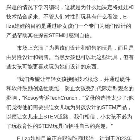
兴趣的情况下学
习
编码，这就是为什么她决定将娃娃和
技术结合起来。不管人们对
性
别玩具有什么看法，E-
liza娃娃的目的是通过给女孩们一个专门为她们设计的
产品帮助其在探索STEM时感到自信。
市场上充满了为男孩们设计和销售的玩具，而且是
由男
性
设计和销售。当然女孩也可以玩这些玩具，但有
些女孩可能更喜欢玩为她们设计的东西。
“我们希望让年轻女孩接触技术概念，并通过硬件
和软件鼓励创造
性
思维，防止女孩受到代际定型观念的
影响，”Kosoy告诉TechCrunch，“父母的选择太少了;他
们觉得他们需要强迫女儿玩为男孩设计的STEM产品，
以便让女儿走上STEM道路。我们相信，小女孩不必为
了玩教育
性
的STEM玩具而牺牲自己的兴趣。”
E-liza娃娃目前正在跟制造商接洽，计划于2023年